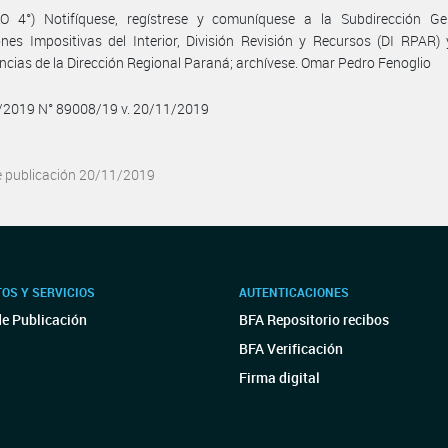
O 4°) Notifíquese, regístrese y comuníquese a la Subdirección Ge
nes Impositivas del Interior, División Revisión y Recursos (DI RPAR
cias de la Dirección Regional Paraná; archívese. Omar Pedro Fenoglio
1/2019 N° 89008/19 v. 20/11/2019
e publicación 20/11/2019
OS Y SERVICIOS
AUTENTICACIONES
de Publicación
BFA Repositorio recibos
BFA Verificación
Firma digital