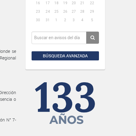
16
17
18
19
20
21
22
23
24
25
26
27
28
29
30
31
1
2
3
4
5
donde se
BÚSQUEDA AVANZADA
 Regional
Dirección
sencia o
ión N° 7-