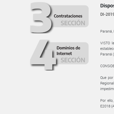
Dispo
DI-201
Paraná, 
VISTO l
establec
Paraná (
CONSID
Que por 
Regiona
impedime
Por ello
E2018 (A