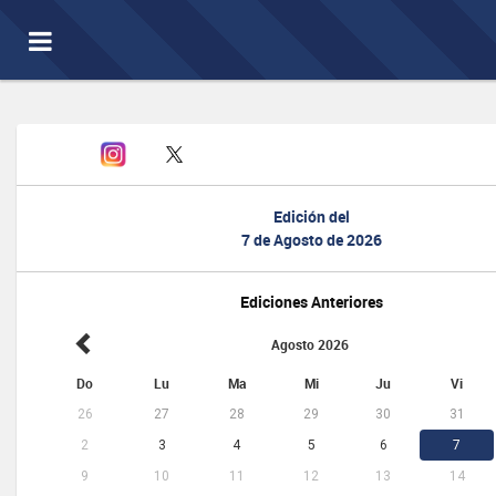
Toggle
navigation
Edición del
7 de Agosto de 2026
Ediciones Anteriores
Agosto 2026
Do
Lu
Ma
Mi
Ju
Vi
26
27
28
29
30
31
2
3
4
5
6
7
9
10
11
12
13
14