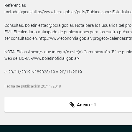
Referencias
metodológicas:http://www.bcra.gob.ar/pdfs/PublicacionesEstadistic
Consultas: boletin.estad@bcra.gob.ar. Nota para los usuarios del p
FMI: El calendario anticipado de publicaciones para los cuatro próx
ser consultado en: http://www.economia.gob.ar/progeco/calendar.ht
NOTA: El/los Anexo/s que integra/n este(a) Comunicación “B” se public
web del BORA -www.boletinoficial.gob.ar-
e. 20/11/2019 N° 89028/19 v. 20/11/2019
Fecha de publicación 20/11/2019
Anexo - 1