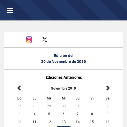
Toggle
navigation
Edición del
20 de Noviembre de 2019
Ediciones Anteriores
Noviembre 2019
Do
Lu
Ma
Mi
Ju
Vi
Sa
27
28
29
30
31
1
2
3
4
5
6
7
8
9
10
11
12
13
14
15
16