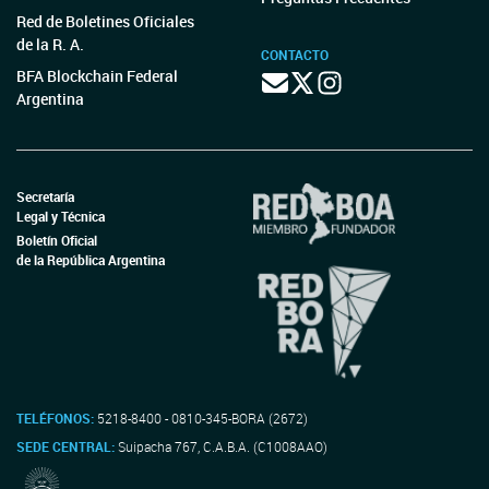
Red de Boletines Oficiales
de la R. A.
CONTACTO
BFA Blockchain Federal
Argentina
Secretaría
Legal y Técnica
Boletín Oficial
de la República Argentina
TELÉFONOS:
5218-8400 - 0810-345-BORA (2672)
SEDE CENTRAL:
Suipacha 767, C.A.B.A. (C1008AAO)