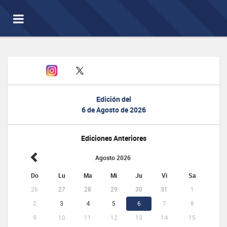
Toggle
navigation
Edición del
6 de Agosto de 2026
Ediciones Anteriores
Agosto 2026
Do
Lu
Ma
Mi
Ju
Vi
Sa
26
27
28
29
30
31
1
2
3
4
5
6
7
8
9
10
11
12
13
14
15