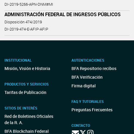
DI-2019-5266-APN-DNM#MI
ADMINISTRACIÓN FEDERAL DE INGRESOS PÚBLICOS
Disposición 474/2019
DI-2019-474-E-AFIP-AFIP
INSTITUCIONAL
AUTENTICACIONES
Misión, Visión e Historia
BFA Repositorio recibos
BFA Verificación
PRODUCTOS Y SERVICIOS
Firma digital
Tarifas de Publicación
FAQ Y TUTORIALES
SITIOS DE INTERÉS
Preguntas Frecuentes
Red de Boletines Oficiales
de la R. A.
CONTACTO
BFA Blockchain Federal