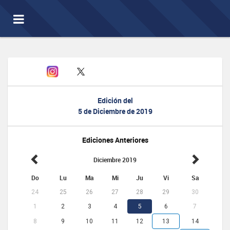
Toggle
navigation
Edición del
5 de Diciembre de 2019
Ediciones Anteriores
Diciembre 2019
Do
Lu
Ma
Mi
Ju
Vi
Sa
24
25
26
27
28
29
30
1
2
3
4
5
6
7
8
9
10
11
12
13
14