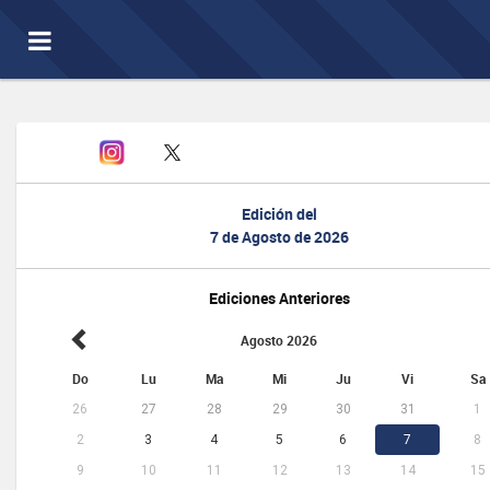
Toggle
navigation
Edición del
7 de Agosto de 2026
Ediciones Anteriores
Agosto 2026
Do
Lu
Ma
Mi
Ju
Vi
Sa
26
27
28
29
30
31
1
2
3
4
5
6
7
8
9
10
11
12
13
14
15