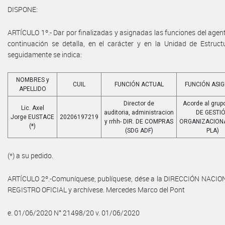
DISPONE:
ARTÍCULO 1º.- Dar por finalizadas y asignadas las funciones del agen
continuación se detalla, en el carácter y en la Unidad de Estruc
seguidamente se indica:
NOMBRES y
CUIL
FUNCIÓN ACTUAL
FUNCIÓN ASI
APELLIDO
Director de
Acorde al grupo
Lic. Axel
auditoria, administracion
DE GESTI
Jorge EUSTACE
20206197219
y rrhh- DIR. DE COMPRAS
ORGANIZACIONA
(*)
(SDG ADF)
PLA)
(*) a su pedido.
ARTÍCULO 2º.-Comuníquese, publíquese, dése a la DIRECCIÓN NACIO
REGISTRO OFICIAL y archívese. Mercedes Marco del Pont
e. 01/06/2020 N° 21498/20 v. 01/06/2020