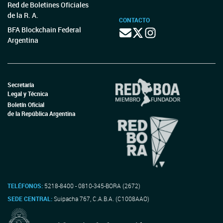
Red de Boletines Oficiales
de la R. A.
CONTACTO
BFA Blockchain Federal
Argentina
Secretaría
Legal y Técnica
Boletín Oficial
de la República Argentina
TELÉFONOS:
5218-8400 - 0810-345-BORA (2672)
SEDE CENTRAL:
Suipacha 767, C.A.B.A. (C1008AAO)