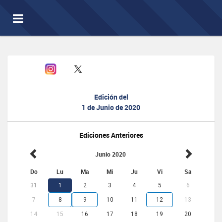
Toggle
navigation
Edición del
1 de Junio de 2020
Ediciones Anteriores
Junio 2020
Do
Lu
Ma
Mi
Ju
Vi
Sa
31
1
2
3
4
5
6
7
8
9
10
11
12
13
14
15
16
17
18
19
20