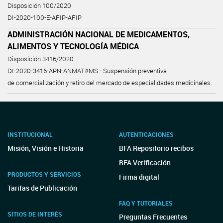
Disposición 100/2020
DI-2020-100-E-AFIP-AFIP
ADMINISTRACIÓN NACIONAL DE MEDICAMENTOS,
ALIMENTOS Y TECNOLOGÍA MÉDICA
Disposición 3416/2020
DI-2020-3416-APN-ANMAT#MS - Suspensión preventiva
de comercialización y retiro del mercado de especialidades medicinales.
INSTITUCIONAL
AUTENTICACIONES
Misión, Visión e Historia
BFA Repositorio recibos
BFA Verificación
PRODUCTOS Y SERVICIOS
Firma digital
Tarifas de Publicación
FAQ Y TUTORIALES
SITIOS DE INTERÉS
Preguntas Frecuentes