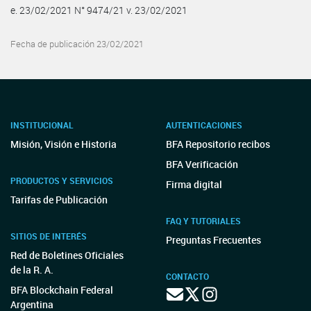
e. 23/02/2021 N° 9474/21 v. 23/02/2021
Fecha de publicación 23/02/2021
INSTITUCIONAL
AUTENTICACIONES
Misión, Visión e Historia
BFA Repositorio recibos
BFA Verificación
PRODUCTOS Y SERVICIOS
Firma digital
Tarifas de Publicación
FAQ Y TUTORIALES
SITIOS DE INTERÉS
Preguntas Frecuentes
Red de Boletines Oficiales
de la R. A.
CONTACTO
BFA Blockchain Federal
Argentina