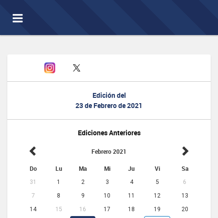
Toggle
navigation
Edición del
23 de Febrero de 2021
Ediciones Anteriores
Febrero 2021
Do
Lu
Ma
Mi
Ju
Vi
Sa
31
1
2
3
4
5
6
7
8
9
10
11
12
13
14
15
16
17
18
19
20