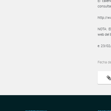
El cale
consulta
http://
NOTA: El
web del 
e. 23/0
Fecha d