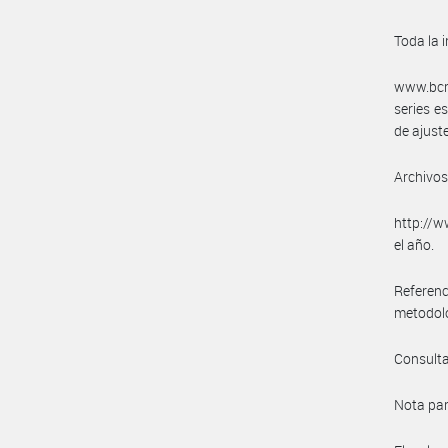
Toda la 
www.bcra
series e
de ajust
Archivos
http://w
el año.
Referenc
metodoló
Consulta
Nota par