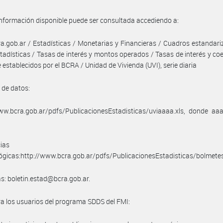
información disponible puede ser consultada accediendo a:
.gob.ar / Estadísticas / Monetarias y Financieras / Cuadros estandar
stadísticas / Tasas de interés y montos operados / Tasas de interés y coe
e establecidos por el BCRA / Unidad de Vivienda (UVI), serie diaria
 de datos:
ww.bcra.gob.ar/pdfs/PublicacionesEstadisticas/uviaaaa.xls, donde aa
ias
gicas:http://www.bcra.gob.ar/pdfs/PublicacionesEstadisticas/bolmetes
s: boletin.estad@bcra.gob.ar.
a los usuarios del programa SDDS del FMI: