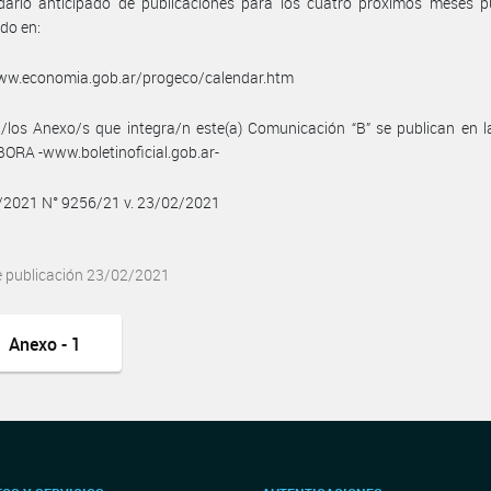
ndario anticipado de publicaciones para los cuatro próximos meses p
do en:
www.economia.gob.ar/progeco/calendar.htm
/los Anexo/s que integra/n este(a) Comunicación “B” se publican en l
BORA -www.boletinoficial.gob.ar-
2/2021 N° 9256/21 v. 23/02/2021
e publicación 23/02/2021
Anexo - 1