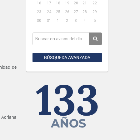
16
17
18
19
20
21
22
23
24
25
26
27
28
29
30
31
1
2
3
4
5
BÚSQUEDA AVANZADA
Unidad de
- Adriana