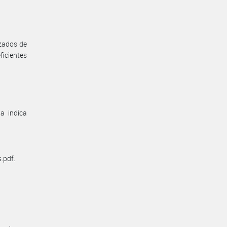
izados de
ficientes
aa indica
.pdf.