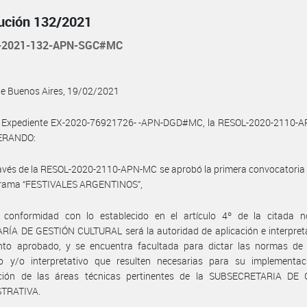
ución 132/2021
-2021-132-APN-SGC#MC
de Buenos Aires, 19/02/2021
l Expediente EX-2020-76921726- -APN-DGD#MC, la RESOL-2020-2110-A
ERANDO:
avés de la RESOL-2020-2110-APN-MC se aprobó la primera convocatoria
grama “FESTIVALES ARGENTINOS”,
 conformidad con lo establecido en el artículo 4º de la citada n
ÍA DE GESTIÓN CULTURAL será la autoridad de aplicación e interpreta
nto aprobado, y se encuentra facultada para dictar las normas de 
vo y/o interpretativo que resulten necesarias para su implementac
nción de las áreas técnicas pertinentes de la SUBSECRETARIA DE
TRATIVA.