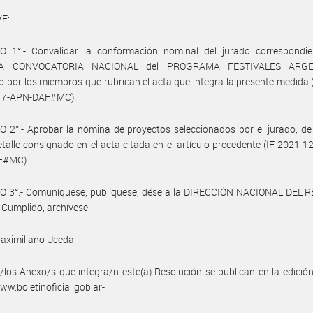
E:
O 1°.- Convalidar la conformación nominal del jurado correspondie
A CONVOCATORIA NACIONAL del PROGRAMA FESTIVALES ARGE
o por los miembros que rubrican el acta que integra la presente medida 
17-APN-DAF#MC).
 2°.- Aprobar la nómina de proyectos seleccionados por el jurado, d
etalle consignado en el acta citada en el artículo precedente (IF-2021-
F#MC).
O 3°.- Comuníquese, publíquese, dése a la DIRECCIÓN NACIONAL DEL 
 Cumplido, archívese.
aximiliano Uceda
/los Anexo/s que integra/n este(a) Resolución se publican en la edició
w.boletinoficial.gob.ar-