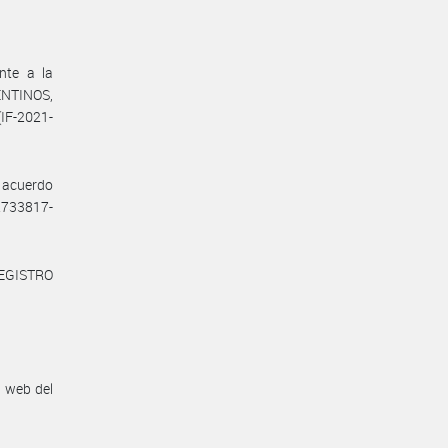
nte a la
NTINOS,
(IF-2021-
e acuerdo
12733817-
REGISTRO
n web del