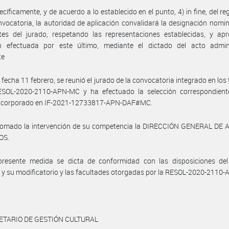
ecíficamente, y de acuerdo a lo establecido en el punto, 4) in fine, del r
nvocatoria, la autoridad de aplicación convalidará la designación nomin
tes del jurado, respetando las representaciones establecidas, y apr
ón efectuada por este último, mediante el dictado del acto admini
te
 fecha 11 febrero, se reunió el jurado de la convocatoria integrado en los
ESOL-2020-2110-APN-MC y ha efectuado la selección correspondient
 incorporado en IF-2021-12733817-APN-DAF#MC.
tomado la intervención de su competencia la DIRECCIÓN GENERAL DE
OS.
presente medida se dicta de conformidad con las disposiciones del
y su modificatorio y las facultades otorgadas por la RESOL-2020-2110
ETARIO DE GESTIÓN CULTURAL