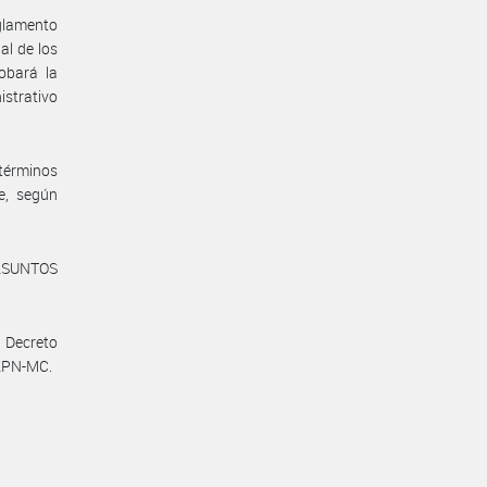
eglamento
al de los
obará la
strativo
 términos
e, según
 ASUNTOS
 Decreto
-APN-MC.