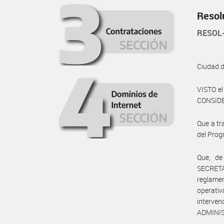
Resol
RESOL
Ciudad 
VISTO e
CONSID
Que a tr
del Pro
Que, de
SECRETAR
reglame
operati
interve
ADMINIS