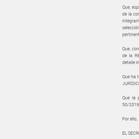
Que, esp
de la co
integran
selecci
pertinen
Que, con
de la R
detalle
Que ha 
JURÍDIC
Que la 
50/2019 
Por ello,
EL SECR