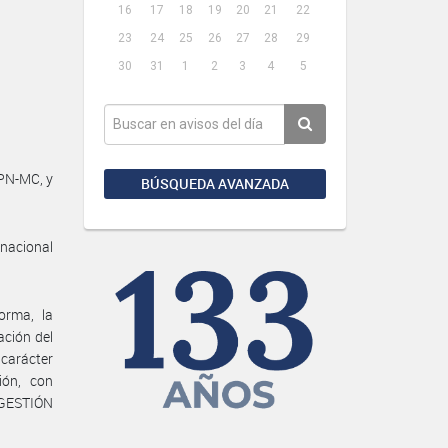
16
17
18
19
20
21
22
23
24
25
26
27
28
29
30
31
1
2
3
4
5
PN-MC, y
BÚSQUEDA AVANZADA
 nacional
orma, la
ción del
carácter
ión, con
 GESTIÓN