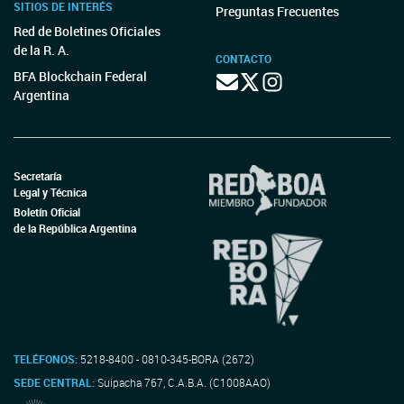
SITIOS DE INTERÉS
Preguntas Frecuentes
Red de Boletines Oficiales
de la R. A.
CONTACTO
BFA Blockchain Federal
Argentina
Secretaría
Legal y Técnica
Boletín Oficial
de la República Argentina
TELÉFONOS:
5218-8400 - 0810-345-BORA (2672)
SEDE CENTRAL:
Suipacha 767, C.A.B.A. (C1008AAO)