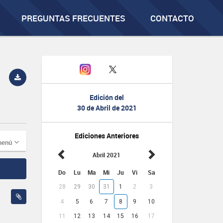
PREGUNTAS FRECUENTES
CONTACTO
Edición del
30 de Abril de 2021
Ediciones Anteriores
menú
Abril 2021
Do
Lu
Ma
Mi
Ju
Vi
Sa
28
29
30
31
1
2
3
4
5
6
7
8
9
10
11
12
13
14
15
16
17