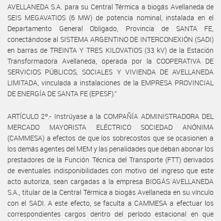
AVELLANEDA S.A. para su Central Térmica a biogás Avellaneda de
SEIS MEGAVATIOS (6 MW) de potencia nominal, instalada en el
Departamento General Obligado, Provincia de SANTA FE,
conectándose al SISTEMA ARGENTINO DE INTERCONEXIÓN (SADI)
en barras de TREINTA Y TRES KILOVATIOS (33 kV) de la Estación
Transformadora Avellaneda, operada por la COOPERATIVA DE
SERVICIOS PÚBLICOS, SOCIALES Y VIVIENDA DE AVELLANEDA
LIMITADA, vinculada a instalaciones de la EMPRESA PROVINCIAL
DE ENERGÍA DE SANTA FE (EPESF).”
ARTÍCULO 2º.- Instrúyase a la COMPAÑÍA ADMINISTRADORA DEL
MERCADO MAYORISTA ELÉCTRICO SOCIEDAD ANÓNIMA
(CAMMESA) a efectos de que los sobrecostos que se ocasionen a
los demás agentes del MEM y las penalidades que deban abonar los
prestadores de la Función Técnica del Transporte (FTT) derivados
de eventuales indisponibilidades con motivo del ingreso que este
acto autoriza, sean cargadas a la empresa BIOGÁS AVELLANEDA
S.A., titular de la Central Térmica a biogás Avellaneda en su vínculo
con el SADI. A este efecto, se faculta a CAMMESA a efectuar los
correspondientes cargos dentro del período estacional en que