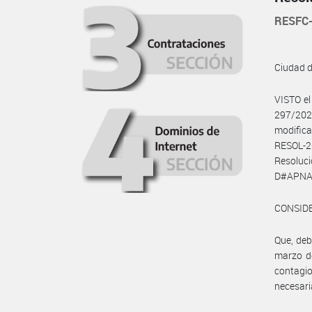
RESFC
Ciudad 
VISTO e
297/202
modific
RESOL-
Resoluc
D#APNAC
CONSID
Que, deb
marzo d
contagio
necesari