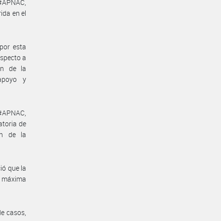
D#APNAC,
ida en el
por esta
especto a
ón de la
apoyo y
D#APNAC,
atoria de
ón de la
ió que la
ia máxima
de casos,