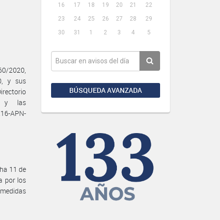
16
17
18
19
20
21
22
23
24
25
26
27
28
29
30
31
1
2
3
4
5
60/2020,
0, y sus
BÚSQUEDA AVANZADA
rectorio
D y las
216-APN-
cha 11 de
 por los
r medidas