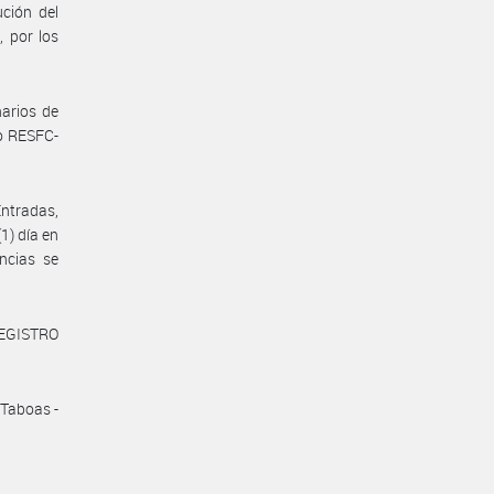
ución del
 por los
arios de
io RESFC-
Entradas,
1) día en
ncias se
REGISTRO
 Taboas -