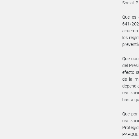
Social, 
Que es 
641/202
acuerdo 
los regí
preventi
Que opo
del Pres
efecto 
de la mi
dependi
realizac
hasta qu
Que por 
realizac
Protegi
PARQUES