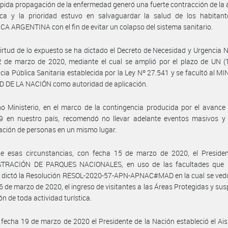
ápida propagación de la enfermedad generó una fuerte contracción de la 
ca y la prioridad estuvo en salvaguardar la salud de los habitant
A ARGENTINA con el fin de evitar un colapso del sistema sanitario.
irtud de lo expuesto se ha dictado el Decreto de Necesidad y Urgencia 
 de marzo de 2020, mediante el cual se amplió por el plazo de UN (1
ia Pública Sanitaria establecida por la Ley Nº 27.541 y se facultó al M
D DE LA NACIÓN como autoridad de aplicación.
o Ministerio, en el marco de la contingencia producida por el avance 
9 en nuestro país, recomendó no llevar adelante eventos masivos y e
ción de personas en un mismo lugar.
te esas circunstancias, con fecha 15 de marzo de 2020, el Presiden
TRACIÓN DE PARQUES NACIONALES, en uso de las facultades que l
, dictó la Resolución RESOL-2020-57-APN-APNAC#MAD en la cual se vedó
16 de marzo de 2020, el ingreso de visitantes a las Áreas Protegidas y sus
ón de toda actividad turística.
fecha 19 de marzo de 2020 el Presidente de la Nación estableció el Ai