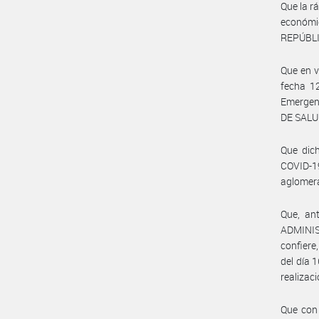
Que la r
económi
REPÚBLIC
Que en v
fecha 12
Emergenc
DE SALU
Que dich
COVID-1
aglomera
Que, an
ADMINIS
confiere
del día 
realizaci
Que con 