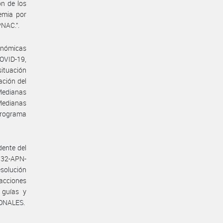
ón de los
emia por
NAC.”.
onómicas
COVID-19,
ituación
ación del
Medianas
Medianas
 Programa
dente del
132-APN-
esolución
acciones
, guías y
IONALES.