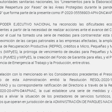
autoridades sanitarias nacionales, los “Lineamientos para la Elaboraci
 de Reapertura por Fases” de las Áreas Protegidas durante la pand
9” que forma parte de la presente como IF-2020-35556903-APN-DNC#AP
PODER EJECUTIVO NACIONAL ha reconocido las dificultades ec
ientes a partir de la necesidad de realizar acciones ante el avance del 
or el cual ha tomado una serie de medidas para contrarrestar esta s
eximición de las cargas patronales a las empresas afectadas, la ampli
a de Recuperación Productiva (REPRO), créditos a Micro, Pequeñas y 
s (MIPyES), la prórroga de vencimiento de deudas para Pequeñas y 
 (PyMES) y MIPyES, la creación del Fondo de Garantía para ellas, y el
encia de Emergencia al Trabajo y la Producción, entre otras.
elación con lo mencionado en los Considerandos precedentes el Presi
rio de esta Administración emitió la Resolución RESOL-2020-
D y su correspondiente ratificación del Directorio a través de la R
020-20-APN-D#APNAC, la cual establece una serie de medidas y 
as a aliviar la situación de los prestadores de servicios turísticos
fos que operan en jurisdicción de la ADMINISTRACIÓN DE PARQUES NAC