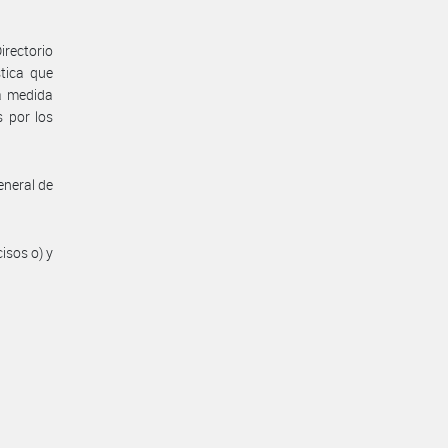
irectorio
tica que
ha medida
 por los
eneral de
isos o) y