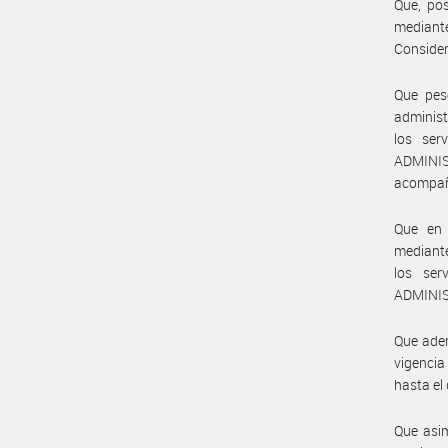
Que, po
mediante
Conside
Que pes
administ
los ser
ADMINI
acompañ
Que en 
mediante
los ser
ADMINI
Que adem
vigencia
hasta el 
Que asim