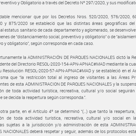
Preventivo y Obligatorio a través del Decreto Nº 297/2020, y sus modificat
dable mencionar que por los Decretos Nros. 520/2020, 576/2020, 6
0 y 875/2020 se estableció que las distintas áreas geográficas del 
al estatus sanitario de cada departamento y aglomerado, se desenvolve
menes de “distanciamiento social, preventivo y obligatorio” o de “aislamient
vo y obligatorio”, según corresponda en cada caso.
rtunamente la ADMINISTRACIÓN DE PARQUES NACIONALES dictó la Re
idente del Directorio RESOL-2020-154-APN-APNAC#MAD mediante la cual
su Resolución RESOL-2020-57-APN-APNAC#MAD y se estableció en el Art
sma que “la restricción total al ingreso de visitantes a las Áreas P
entes de esta ADMINISTRACION DE PARQUES NACIONALES y la suspensi
ión de toda actividad turística, recreativa, cultural y/o social seguirán
e se decida la reapertura según corresponda.”.
otra parte, en el Artículo 4º se determinó “(…) que tanto la reapertura
ión de toda actividad turística, recreativa, cultural y/o social en 
das sujetas a la jurisdicción y/o administración de esta ADMINISTR
 NACIONALES deberá respetar y seguir, además de los protocolos esta