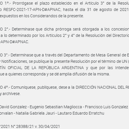
 1º.- Prorrógase el plazo establecido en el Artículo 3° de la Resol
rio RESFC-2021-17-APN-D#APNAC, hasta el día 31 de agosto de 2021,
expuestos en los Considerandos de la presente.
O 2°.- Determínase que dicha prórroga será otorgada a los concesion
a lo determinado por los Artículos 2° y 4° de la Resolución del Director
7-APN-D#APNAC.
 3°.- Determínase que a través del Departamento de Mesa General de 
y Notificaciones, se publique la presente Resolución por el término de UN (
TÍN OFICIAL DE LA REPÚBLICA ARGENTINA y que por las Intende
e a quienes corresponda y se dé amplia difusión de la misma.
O 4º.- Comuníquese, publíquese, dese a la DIRECCIÓN NACIONAL DEL 
y archívese.
David Gonzalez - Eugenio Sebastian Magliocca - Francisco Luis Gonzalez
orvalan - Natalia Gabriela Jauri - Lautaro Eduardo Erratchu
4/2021 N° 28388/21 v. 30/04/2021