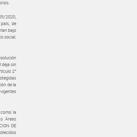
orios.
05/2020,
país, de
rían bajo
o social,
solución
 deja sin
ículo 2°
rotegidas
ón de la
 vigentes
, como la
las Áreas
ACION DE
blecidos