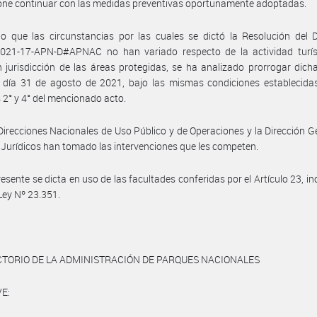
ne continuar con las medidas preventivas oportunamente adoptadas.
 que las circunstancias por las cuales se dictó la Resolución del D
021-17-APN-D#APNAC no han variado respecto de la actividad turís
 jurisdicción de las áreas protegidas, se ha analizado prorrogar dic
 día 31 de agosto de 2021, bajo las mismas condiciones establecidas
s 2° y 4° del mencionado acto.
Direcciones Nacionales de Uso Público y de Operaciones y la Dirección G
Jurídicos han tomado las intervenciones que les competen.
resente se dicta en uso de las facultades conferidas por el Artículo 23, inc
 Ley Nº 23.351.
CTORIO DE LA ADMINISTRACIÓN DE PARQUES NACIONALES
E: