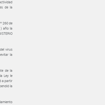
actividad
es de la
Nº 260 de
) año la
INISTERIO
del virus
vitar la
te de la
a Ley le
 a partir
pendió la
slamiento