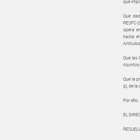
que impo
Que dado
RESFC-2
opera en
hasta el
Artículo
Que las 
Asuntos 
Que la p
q), de la
Por ello,
EL DIRE
RESUELV