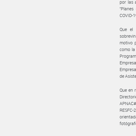
por las 
“Planes
COVID-1
Que el 
sobrevin
motivo p
como la 
Program
Empresa
Empresas
de Asist
Que en r
Directo
APNAC#MA
RESFC-2
orientad
fotógra