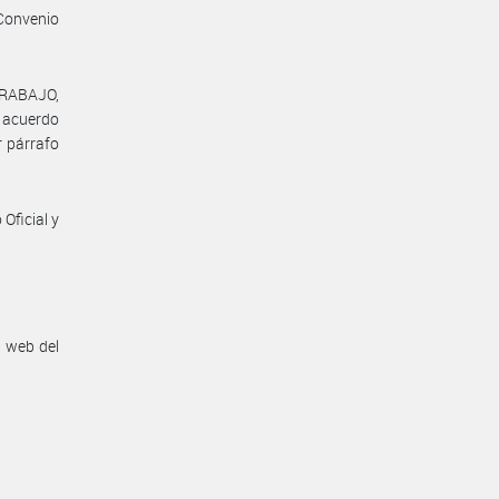
Convenio
TRABAJO,
l acuerdo
r párrafo
Oficial y
n web del