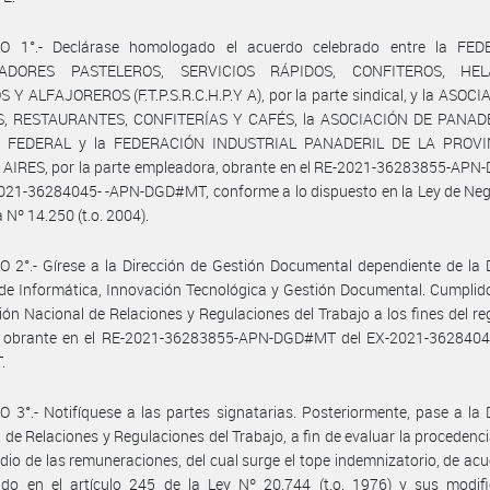
O 1°.- Declárase homologado el acuerdo celebrado entre la FE
ADORES PASTELEROS, SERVICIOS RÁPIDOS, CONFITEROS, HEL
 Y ALFAJOREROS (F.T.P.S.R.C.H.P.Y A), por la parte sindical, y la ASOC
, RESTAURANTES, CONFITERÍAS Y CAFÉS, la ASOCIACIÓN DE PANA
L FEDERAL y la FEDERACIÓN INDUSTRIAL PANADERIL DE LA PROVI
AIRES, por la parte empleadora, obrante en el RE-2021-36283855-AP
021-36284045- -APN-DGD#MT, conforme a lo dispuesto en la Ley de Neg
 Nº 14.250 (t.o. 2004).
 2°.- Gírese a la Dirección de Gestión Documental dependiente de la 
de Informática, Innovación Tecnológica y Gestión Documental. Cumplid
ción Nacional de Relaciones y Regulaciones del Trabajo a los fines del reg
 obrante en el RE-2021-36283855-APN-DGD#MT del EX-2021-3628404
.
 3°.- Notifíquese a las partes signatarias. Posteriormente, pase a la 
 de Relaciones y Regulaciones del Trabajo, a fin de evaluar la procedencia
dio de las remuneraciones, del cual surge el tope indemnizatorio, de acu
ido en el artículo 245 de la Ley Nº 20.744 (t.o. 1976) y sus modifi