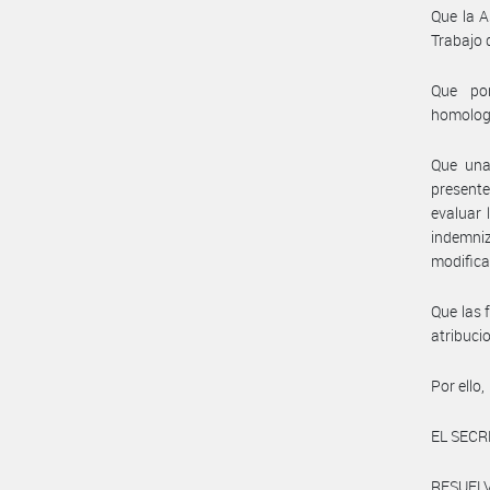
Que la A
Trabajo 
Que por
homolog
Que una 
presente
evaluar 
indemniz
modifica
Que las 
atribuci
Por ello,
EL SECR
RESUELV