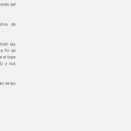
iones del
ativo de
irán las
 a fin de
e el tope
76) y sus
en de las