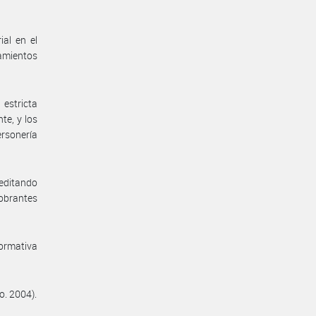
ial en el
eamientos
estricta
te, y los
ersonería
reditando
 obrantes
normativa
o. 2004).