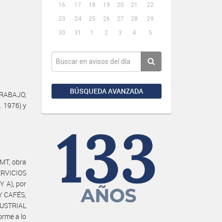
16
17
18
19
20
21
22
23
24
25
26
27
28
29
30
31
1
2
3
4
5
BÚSQUEDA AVANZADA
TRABAJO,
. 1976) y
MT, obra
ERVICIOS
 A), por
Y CAFÉS,
USTRIAL
rme a lo