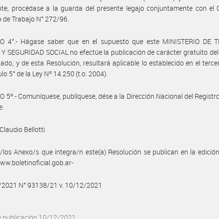
te, procédase a la guarda del presente legajo conjuntamente con el 
o de Trabajo N° 272/96.
O 4°.- Hágase saber que en el supuesto que este MINISTERIO DE 
 SEGURIDAD SOCIAL no efectúe la publicación de carácter gratuito de
do, y de esta Resolución, resultará aplicable lo establecido en el terce
ulo 5° de la Ley Nº 14.250 (t.o. 2004).
 5º.- Comuníquese, publíquese, dése a la Dirección Nacional del Registro 
e.
Claudio Bellotti
/los Anexo/s que integra/n este(a) Resolución se publican en la edició
w.boletinoficial.gob.ar-
2/2021 N° 93138/21 v. 10/12/2021
e publicación 10/12/2021