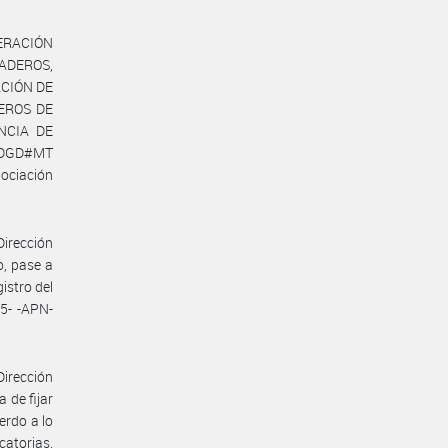
DERACIÓN
ADEROS,
IACIÓN DE
DEROS DE
NCIA DE
N-DGD#MT
ociación
Dirección
o, pase a
istro del
5- -APN-
Dirección
 de fijar
erdo a lo
catorias.