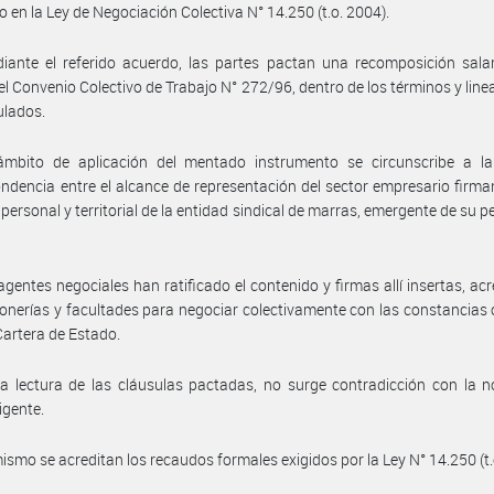
o en la Ley de Negociación Colectiva N° 14.250 (t.o. 2004).
ante el referido acuerdo, las partes pactan una recomposición salar
l Convenio Colectivo de Trabajo N° 272/96, dentro de los términos y lin
pulados.
ámbito de aplicación del mentado instrumento se circunscribe a la 
ndencia entre el alcance de representación del sector empresario firman
personal y territorial de la entidad sindical de marras, emergente de su p
agentes negociales han ratificado el contenido y firmas allí insertas, ac
onerías y facultades para negociar colectivamente con las constancias
Cartera de Estado.
a lectura de las cláusulas pactadas, no surge contradicción con la 
igente.
ismo se acreditan los recaudos formales exigidos por la Ley N° 14.250 (t.