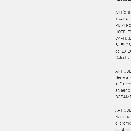
ARTÍCUL
TRABAJ
PIZZEROS
HOTELES
CAPITA
BUENOS 
del EX-2
Colectiva
ARTÍCULO
General 
la Direc
acuerdo
DGD#MT
ARTÍCULO
Nacional
el prome
establec