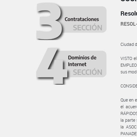
Resol
RESOL
Ciudad 
VISTO e
EMPLEO Y
sus modif
CONSID
Que en 
el acue
RÁPIDOS
la part
la ASO
PANADER