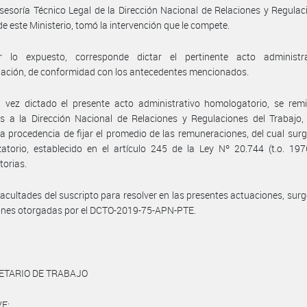
sesoría Técnico Legal de la Dirección Nacional de Relaciones y Regulac
de este Ministerio, tomó la intervención que le compete.
 lo expuesto, corresponde dictar el pertinente acto administr
ación, de conformidad con los antecedentes mencionados.
vez dictado el presente acto administrativo homologatorio, se remit
s a la Dirección Nacional de Relaciones y Regulaciones del Trabajo,
la procedencia de fijar el promedio de las remuneraciones, del cual surg
atorio, establecido en el artículo 245 de la Ley Nº 20.744 (t.o. 19
torias.
facultades del suscripto para resolver en las presentes actuaciones, surg
ones otorgadas por el DCTO-2019-75-APN-PTE.
ETARIO DE TRABAJO
E: