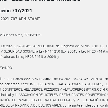
ución 707/2021
-2021-707-APN-ST#MT
de Buenos Aires, 09/06/2021
l EX-2021-36284045- -APN-DGD#MT del Registro del MINISTERIO DE 
 SEGURIDAD SOCIAL, la Ley Nº 14.250 (t.o. 2004), la Ley Nº 20.744 (t.o
icatorias, la Ley Nº 23.546 (t.o. 2004), y
ERANDO:
el RE-2021-36283855-APN-DGD#MT del EX-2021-36284045- -APN-DGD#
rdo celebrado entre la FEDERACIÓN TRABAJADORES PASTELEROS, S
, CONFITEROS, HELADEROS, PIZZEROS Y ALFAJOREROS (F.T.P.S.R.C.H.P.Y
e sindical, y la ASOCIACIÓN DE HOTELES, RESTAURANTES, CONFITERÍAS 
CIACIÓN DE PANADEROS DE CAPITAL FEDERAL y la FEDERACIÓN IND
IL DE LA PROVINCIA DE BUENOS AIRES, por la parte empleadora, confo