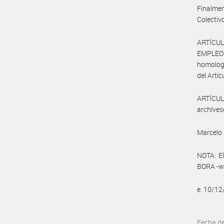
Finalmen
Colectiv
ARTÍCUL
EMPLEO Y
homologa
del Artíc
ARTÍCULO
archíves
Marcelo 
NOTA: El
BORA -ww
e. 10/1
Fecha d