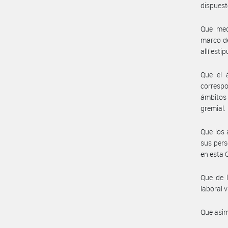
dispuest
Que medi
marco de
allí esti
Que el 
correspo
ámbitos 
gremial.
Que los 
sus pers
en esta 
Que de l
laboral v
Que asim