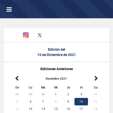
Toggle
navigation
Edición del
10 de Diciembre de 2021
Ediciones Anteriores
Diciembre 2021
Do
Lu
Ma
Mi
Ju
Vi
Sa
28
29
30
1
2
3
4
5
6
7
8
9
10
11
12
13
14
15
16
17
18