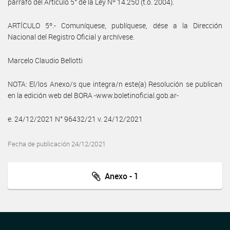
párrafo del Artículo 5° de la Ley Nº 14.250 (t.o. 2004).
ARTÍCULO 5º.- Comuníquese, publíquese, dése a la Dirección
Nacional del Registro Oficial y archívese.
Marcelo Claudio Bellotti
NOTA: El/los Anexo/s que integra/n este(a) Resolución se publican
en la edición web del BORA -www.boletinoficial.gob.ar-
e. 24/12/2021 N° 96432/21 v. 24/12/2021
Fecha de publicación 24/12/2021
Anexo - 1