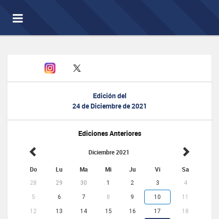
Toggle
navigation
Edición del
24 de Diciembre de 2021
Ediciones Anteriores
Diciembre 2021
Do
Lu
Ma
Mi
Ju
Vi
Sa
28
29
30
1
2
3
4
5
6
7
8
9
10
11
12
13
14
15
16
17
18