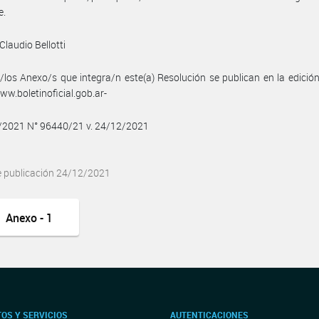
e.
Claudio Bellotti
/los Anexo/s que integra/n este(a) Resolución se publican en la edició
w.boletinoficial.gob.ar-
2/2021 N° 96440/21 v. 24/12/2021
e publicación 24/12/2021
Anexo - 1
OS Y SERVICIOS
AUTENTICACIONES