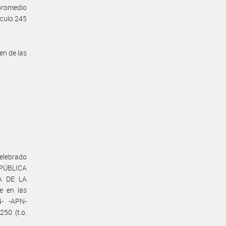
 promedio
ículo 245
en de las
celebrado
PÚBLICA
NA DE LA
e en las
- -APN-
50 (t.o.