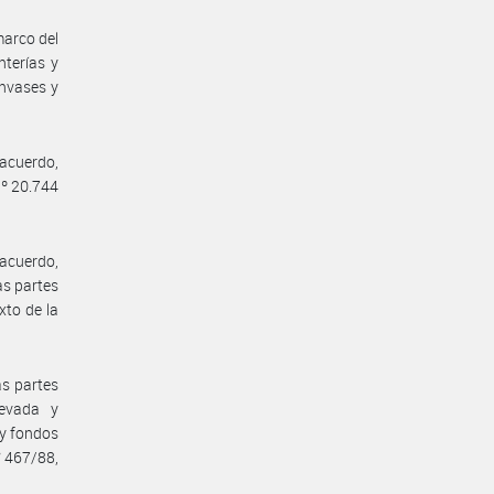
marco del
nterías y
nvases y
acuerdo,
Nº 20.744
 acuerdo,
as partes
xto de la
as partes
levada y
 y fondos
° 467/88,