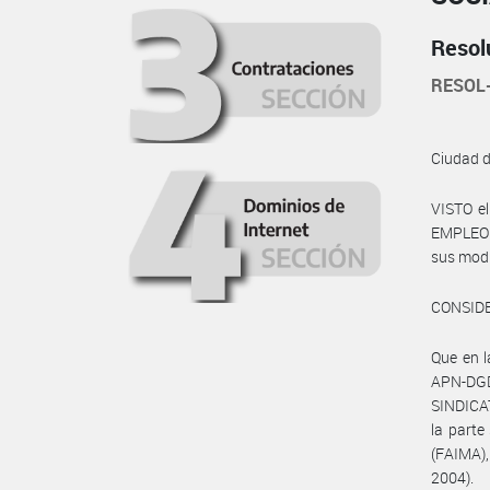
Resol
RESOL
Ciudad 
VISTO e
EMPLEO Y
sus modif
CONSID
Que en 
APN-DGD#
SINDICA
la part
(FAIMA),
2004).