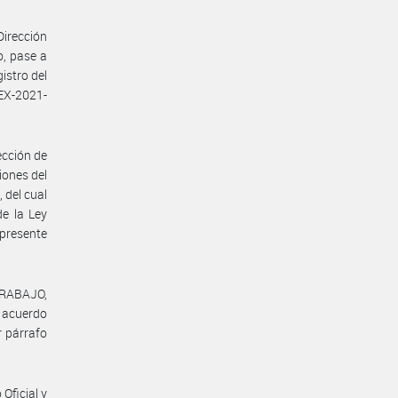
Dirección
o, pase a
istro del
EX-2021-
ección de
iones del
 del cual
de la Ley
 presente
TRABAJO,
l acuerdo
r párrafo
Oficial y