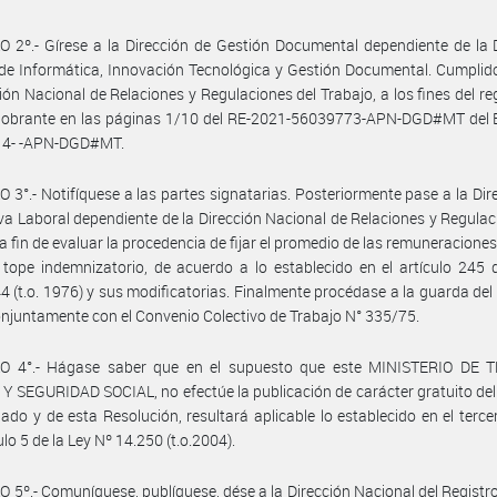
 2º.- Gírese a la Dirección de Gestión Documental dependiente de la 
de Informática, Innovación Tecnológica y Gestión Documental. Cumplid
ción Nacional de Relaciones y Regulaciones del Trabajo, a los fines del reg
 obrante en las páginas 1/10 del RE-2021-56039773-APN-DGD#MT del 
4- -APN-DGD#MT.
 3°.- Notifíquese a las partes signatarias. Posteriormente pase a la Dir
a Laboral dependiente de la Dirección Nacional de Relaciones y Regulac
 a fin de evaluar la procedencia de fijar el promedio de las remuneraciones,
 tope indemnizatorio, de acuerdo a lo establecido en el artículo 245 
4 (t.o. 1976) y sus modificatorias. Finalmente procédase a la guarda del
onjuntamente con el Convenio Colectivo de Trabajo N° 335/75.
O 4°.- Hágase saber que en el supuesto que este MINISTERIO DE 
 SEGURIDAD SOCIAL, no efectúe la publicación de carácter gratuito de
do y de esta Resolución, resultará aplicable lo establecido en el terce
ulo 5 de la Ley Nº 14.250 (t.o.2004).
 5º.- Comuníquese, publíquese, dése a la Dirección Nacional del Registro 