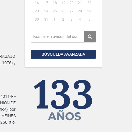
16
17
18
19
20
21
22
23
24
25
26
27
28
29
30
31
1
2
3
4
5
BÚSQUEDA AVANZADA
TRABAJO,
. 1976) y
40114- -
 UNIÓN DE
RA), por
Y AFINES
250 (t.o.