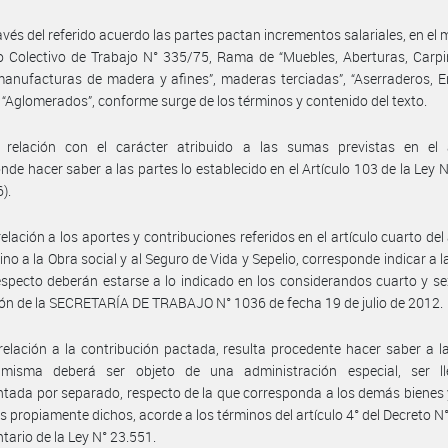
avés del referido acuerdo las partes pactan incrementos salariales, en el 
 Colectivo de Trabajo N° 335/75, Rama de “Muebles, Aberturas, Carpi
nufacturas de madera y afines”, maderas terciadas”, “Aserraderos, E
y “Aglomerados”, conforme surge de los términos y contenido del texto.
 relación con el carácter atribuido a las sumas previstas en el 
nde hacer saber a las partes lo establecido en el Artículo 103 de la Ley 
6).
relación a los aportes y contribuciones referidos en el artículo cuarto del
ino a la Obra social y al Seguro de Vida y Sepelio, corresponde indicar a l
especto deberán estarse a lo indicado en los considerandos cuarto y se
ón de la SECRETARÍA DE TRABAJO N° 1036 de fecha 19 de julio de 2012.
relación a la contribución pactada, resulta procedente hacer saber a l
misma deberá ser objeto de una administración especial, ser l
ada por separado, respecto de la que corresponda a los demás bienes
es propiamente dichos, acorde a los términos del artículo 4° del Decreto N
tario de la Ley N° 23.551.