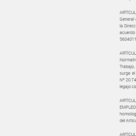
ARTÍCULO
General 
la Direc
acuerdo
5604011
ARTÍCULO
Normativ
Trabajo,
surge el
Nº 20.74
legajo c
ARTÍCUL
EMPLEO Y
homologa
del Artíc
ARTÍCULO