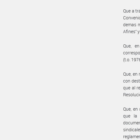
Que a tr
Convenio
demas ma
Afines” 
Que, en
correspo
(t.o. 197
Que, en 
con dest
que al r
Resoluci
Que, en 
que la 
document
sindical
reglamen