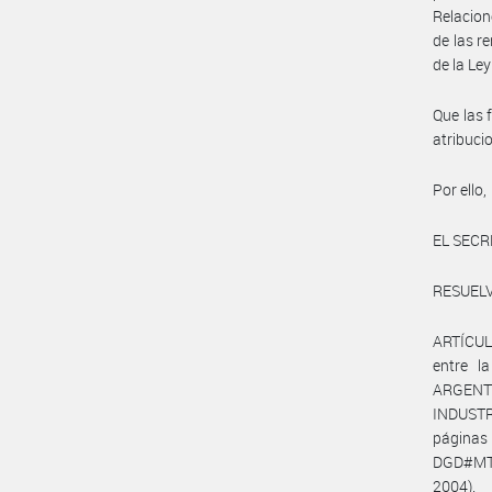
Relacion
de las r
de la Ley
Que las 
atribuc
Por ello,
EL SECR
RESUELV
ARTÍCULO
entre 
ARGENTI
INDUSTR
página
DGD#MT,
2004).