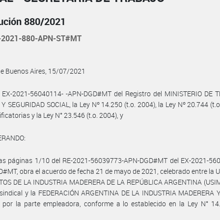
ución 880/2021
-2021-880-APN-ST#MT
de Buenos Aires, 15/07/2021
l EX-2021-56040114- -APN-DGD#MT del Registro del MINISTERIO DE 
 SEGURIDAD SOCIAL, la Ley Nº 14.250 (t.o. 2004), la Ley Nº 20.744 (t.o
icatorias y la Ley N° 23.546 (t.o. 2004), y
ERANDO:
las páginas 1/10 del RE-2021-56039773-APN-DGD#MT del EX-2021-560
MT, obra el acuerdo de fecha 21 de mayo de 2021, celebrado entre la
TOS DE LA INDUSTRIA MADERERA DE LA REPÚBLICA ARGENTINA (USIM
e sindical y la FEDERACIÓN ARGENTINA DE LA INDUSTRIA MADERERA 
 por la parte empleadora, conforme a lo establecido en la Ley N° 14.