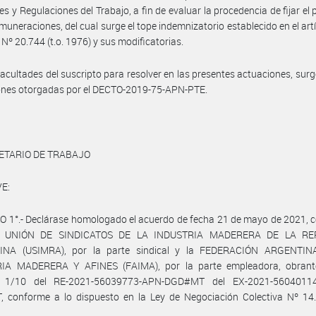
es y Regulaciones del Trabajo, a fin de evaluar la procedencia de fijar el
emuneraciones, del cual surge el tope indemnizatorio establecido en el art
 Nº 20.744 (t.o. 1976) y sus modificatorias.
facultades del suscripto para resolver en las presentes actuaciones, surg
iones otorgadas por el DECTO-2019-75-APN-PTE.
ETARIO DE TRABAJO
E:
 1°.- Declárase homologado el acuerdo de fecha 21 de mayo de 2021, 
la UNIÓN DE SINDICATOS DE LA INDUSTRIA MADERERA DE LA RE
NA (USIMRA), por la parte sindical y la FEDERACIÓN ARGENTI
IA MADERERA Y AFINES (FAIMA), por la parte empleadora, obrant
s 1/10 del RE-2021-56039773-APN-DGD#MT del EX-2021-56040114
 conforme a lo dispuesto en la Ley de Negociación Colectiva Nº 14.2