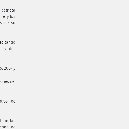
estricta
te, y los
es de su
reditando
 obrantes
o. 2004).
iones del
ativo de
irán las
cional de