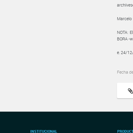
archíves
Marcelo 
NOTA: El
BORA -ww
e. 24/1
Fecha d
INSTITUCIONAL
PRODUCT