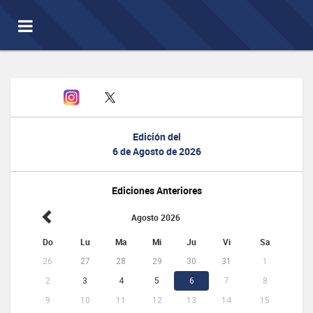
Toggle
navigation
Edición del
6 de Agosto de 2026
Ediciones Anteriores
Agosto 2026
Do
Lu
Ma
Mi
Ju
Vi
Sa
26
27
28
29
30
31
1
2
3
4
5
6
7
8
9
10
11
12
13
14
15