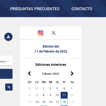
PREGUNTAS FRECUENTES
CONTACTO
Edición del
11 de Febrero de 2022
menú
Ediciones Anteriores
Febrero 2022
Do
Lu
Ma
Mi
Ju
Vi
Sa
30
31
1
2
3
4
5
6
7
8
9
10
11
12
13
14
15
16
17
18
19