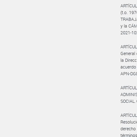
ARTÍCULO
(t.o. 19
TRABAJAD
y la CÁ
2021-1
ARTÍCULO
General 
la Direc
acuerdo
APN-DG
ARTÍCULO
ADMINIS
SOCIAL. 
ARTÍCULO
Resoluci
derecho 
términos