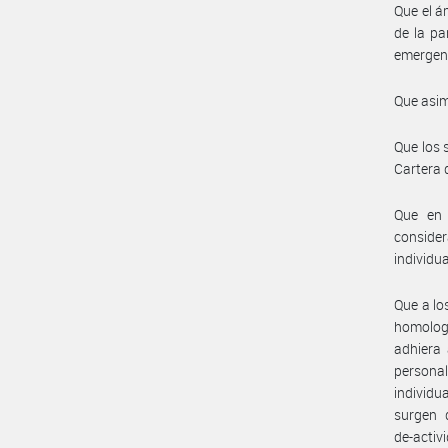
Que el á
de la pa
emergent
Que asim
Que los 
Cartera 
Que en 
conside
individu
Que a lo
homologa
adhiera 
personal
individu
surgen d
de-activ