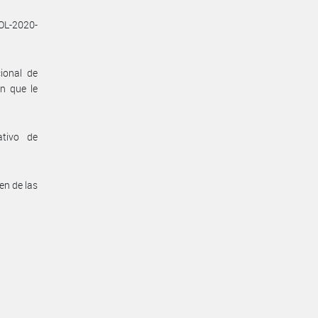
SOL-2020-
ional de
ón que le
ativo de
en de las