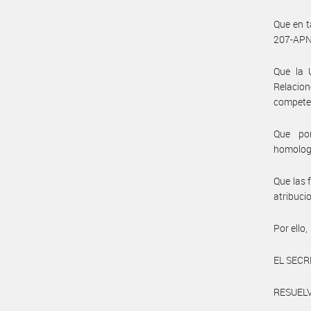
Que en t
207-APN-
Que la 
Relacion
compete
Que por
homolog
Que las 
atribuci
Por ello,
EL SECR
RESUELV