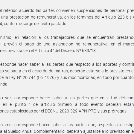
l referido acuerdo las partes convienen suspensiones de personal pre
una prestación no remunerativa, en los términos del Artículo 223 bis 
4, conforme surge del texto pactado.
mismo, en relación a los trabajadores que se encuentran prestand
as, prevén el pago de una asignación no remunerativa, en el marc
nes previstas en el Artículo 4° del Decreto Nº 633/18.
esponde hacer saber a las partes que respecto a los aportes y contr
o se pacta en el acuerdo de marras, deberán estarse a lo previsto en el
de la Ley N° 20.744 (t.o. 1976) y sus modificatorias, en todo por cuant
onda.
su vez, corresponde hacer saber a las partes que en virtud del co
 en el punto 4 del artículo primero, a todo evento deberán estar
iones establecidas por el DECNU-2020-329-APN-PTE, y sus prórrogas.
mismo, corresponde hacer saber a las partes que, respecto a lo esti
ia al Sueldo Anual Complementario, deberán ajustarse a lo previsto en el