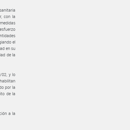
anitaria
, con la
s medidas
 esfuerzo
ntidades
giando el
dad en su
dad de la
/02, y lo
abilitan
do por la
ito de la
ión a la