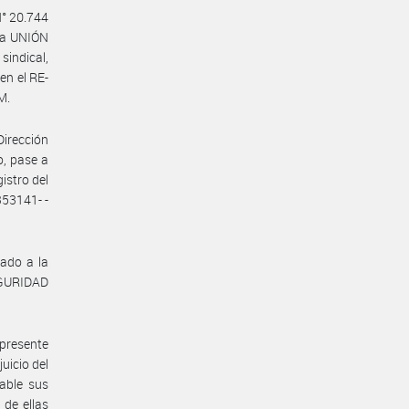
N° 20.744
 la UNIÓN
sindical,
n el RE-
M.
Dirección
o, pase a
istro del
53141- -
lado a la
EGURIDAD
 presente
uicio del
cable sus
 de ellas