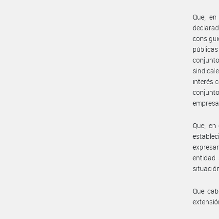
Que, en
declara
consigui
públicas
conjunt
sindical
interés 
conjunto
empresa
Que, en 
estable
expresam
entidad 
situación
Que cabe
extensió