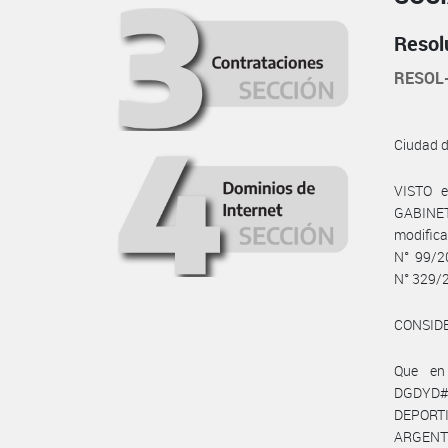
Resol
RESOL
Ciudad 
VISTO e
GABINETE
modific
N° 99/20
N° 329/2
CONSID
Que en
DGDYD#J
DEPORTIV
ARGENTIN