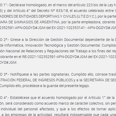
 1°.- Declárase homologado, en el marco del artículo 223 bis de la Ley 
76) y del Artículo 4° del Decreto Nº 633/18, el acuerdo celebrado entre
ORES DE ENTIDADES DEPORTIVAS Y CIVILES (U.T.E.D.Y.C.), por la parte 
MARA DE GIMNASIOS DE ARGENTINA, por la parte empleadora, obrante e
02352591-APN-DGDYD#JGM del EX-2021-102353141- -APN-DGDYD#JG
 2º.- Gírese a la Dirección de Gestión Documental dependiente de la 
de Informática, Innovación Tecnológica y Gestión Documental. Cumplid
ción Nacional de Relaciones y Regulaciones del Trabajo a los fines del reg
 obrante en el RE-2021-102352591-APN-DGDYD#JGM del EX-2021-1023
DYD#JGM.
 3º.- Notifíquese a las partes signatarias. Cumplido ello, córrase tras
TRACIÓN FEDERAL DE INGRESOS PÚBLICOS y a la SECRETARÍA DE S
Cumplido ello, procédase a la guarda del presente legajo.
 4°.- Establécese que el acuerdo homologado por el Artículo 1° de la
ón, será considerado como acuerdo marco de carácter colectivo, sin perj
individual del personal afectado, y que a los efectos de tornar apli
 a las empresas de la actividad, resultará indispensable que cada una