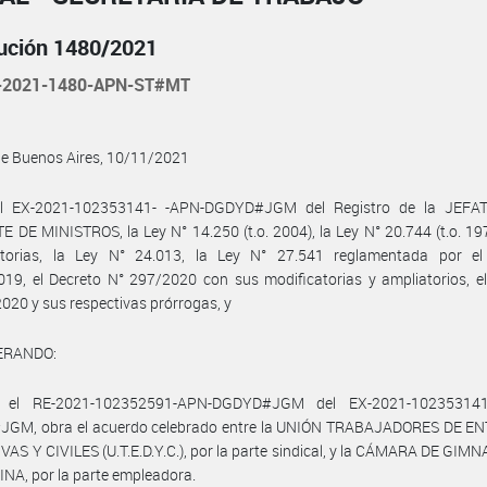
ución 1480/2021
-2021-1480-APN-ST#MT
de Buenos Aires, 10/11/2021
l EX-2021-102353141- -APN-DGDYD#JGM del Registro de la JEF
 DE MINISTROS, la Ley N° 14.250 (t.o. 2004), la Ley N° 20.744 (t.o. 19
atorias, la Ley N° 24.013, la Ley N° 27.541 reglamentada por el
19, el Decreto N° 297/2020 con sus modificatorias y ampliatorios, e
020 y sus respectivas prórrogas, y
ERANDO:
 el RE-2021-102352591-APN-DGDYD#JGM del EX-2021-102353141
GM, obra el acuerdo celebrado entre la UNIÓN TRABAJADORES DE E
AS Y CIVILES (U.T.E.D.Y.C.), por la parte sindical, y la CÁMARA DE GIM
A, por la parte empleadora.