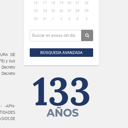
16
17
18
19
20
21
22
23
24
25
26
27
28
29
30
31
1
2
3
4
5
BÚSQUEDA AVANZADA
ATURA DE
76) y sus
 Decreto
l Decreto
- -APN-
NTIDADES
NASIOS DE