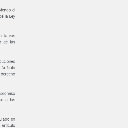
viendo el
de la Ley
o tareas
o de las
ibuciones
 Artículo
o derecho
mpromiso
se a las
pulado en
 artículo