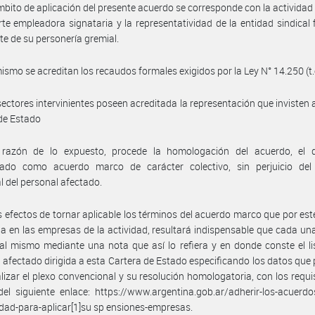
mbito de aplicación del presente acuerdo se corresponde con la actividad 
rte empleadora signataria y la representatividad de la entidad sindical 
e de su personería gremial.
ismo se acreditan los recaudos formales exigidos por la Ley N° 14.250 (t.
sectores intervinientes poseen acreditada la representación que invisten 
de Estado
razón de lo expuesto, procede la homologación del acuerdo, el 
rado como acuerdo marco de carácter colectivo, sin perjuicio del
al del personal afectado.
s efectos de tornar aplicable los términos del acuerdo marco que por est
 en las empresas de la actividad, resultará indispensable que cada una
al mismo mediante una nota que así lo refiera y en donde conste el l
 afectado dirigida a esta Cartera de Estado especificando los datos que
alizar el plexo convencional y su resolución homologatoria, con los requi
el siguiente enlace: https://www.argentina.gob.ar/adherir-los-acuerd
idad-para-aplicar[1]su sp ensiones-empresas.