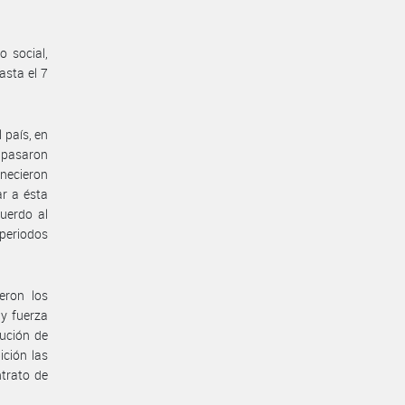
 social,
asta el 7
 país, en
e pasaron
anecieron
ar a ésta
uerdo al
 periodos
eron los
 y fuerza
ución de
ición las
ntrato de