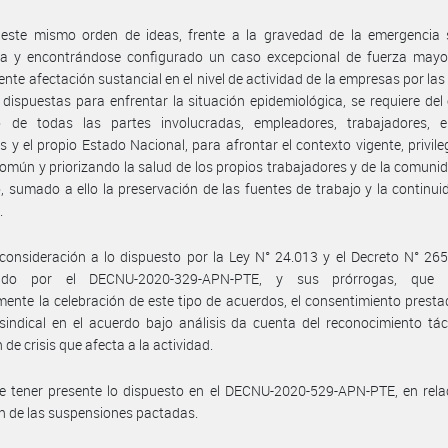
 este mismo orden de ideas, frente a la gravedad de la emergencia s
da y encontrándose configurado un caso excepcional de fuerza mayor
ente afectación sustancial en el nivel de actividad de la empresas por la
 dispuestas para enfrentar la situación epidemiológica, se requiere del
o de todas las partes involucradas, empleadores, trabajadores, e
es y el propio Estado Nacional, para afrontar el contexto vigente, privile
común y priorizando la salud de los propios trabajadores y de la comuni
, sumado a ello la preservación de las fuentes de trabajo y la continui
.
consideración a lo dispuesto por la Ley N° 24.013 y el Decreto N° 265
cido por el DECNU-2020-329-APN-PTE, y sus prórrogas, que h
ente la celebración de este tipo de acuerdos, el consentimiento presta
sindical en el acuerdo bajo análisis da cuenta del reconocimiento tác
 de crisis que afecta a la actividad.
 tener presente lo dispuesto en el DECNU-2020-529-APN-PTE, en relac
n de las suspensiones pactadas.