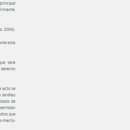
principal
firmante,
o. 2004).
ante esta
que será
 derecho
e acto se
 de ellas
istado de
 permitan
sitos que
os-marco-