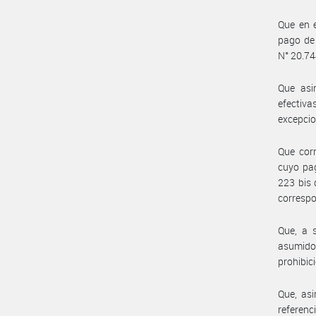
Que en e
pago de 
N° 20.74
Que asi
efectiv
excepcio
Que corr
cuyo pag
223 bis 
corresp
Que, a 
asumido
prohibic
Que, asi
referenc