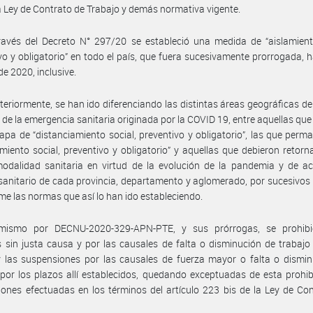
a Ley de Contrato de Trabajo y demás normativa vigente.
avés del Decreto N° 297/20 se estableció una medida de “aislamiento
vo y obligatorio” en todo el país, que fuera sucesivamente prorrogada, h
de 2020, inclusive.
teriormente, se han ido diferenciando las distintas áreas geográficas del
 de la emergencia sanitaria originada por la COVID 19, entre aquellas qu
apa de “distanciamiento social, preventivo y obligatorio”, las que perm
amiento social, preventivo y obligatorio” y aquellas que debieron retorn
odalidad sanitaria en virtud de la evolución de la pandemia y de ac
sanitario de cada provincia, departamento y aglomerado, por sucesivos
me las normas que así lo han ido estableciendo.
mismo por DECNU-2020-329-APN-PTE, y sus prórrogas, se prohibi
 sin justa causa y por las causales de falta o disminución de trabajo
 las suspensiones por las causales de fuerza mayor o falta o dismin
 por los plazos allí establecidos, quedando exceptuadas de esta prohib
ones efectuadas en los términos del artículo 223 bis de la Ley de Co