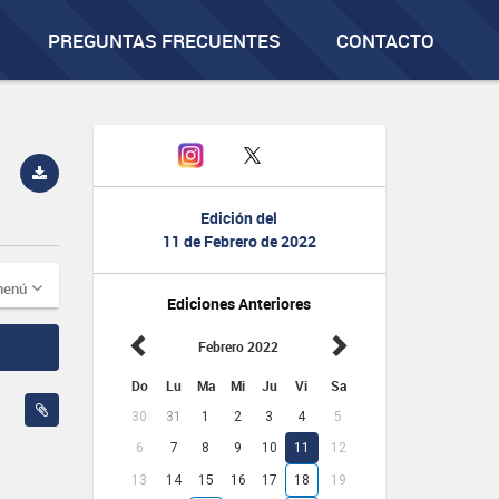
PREGUNTAS FRECUENTES
CONTACTO
Edición del
11 de Febrero de 2022
menú
Ediciones Anteriores
Febrero 2022
Do
Lu
Ma
Mi
Ju
Vi
Sa
30
31
1
2
3
4
5
6
7
8
9
10
11
12
13
14
15
16
17
18
19