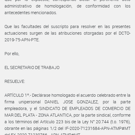
administrativo de homologación, de conformidad con los
antecedentes mencionados.
Que las facultades del suscripto para resolver en las presentes
actuaciones surgen de las atribuciones otorgadas por el DCTO-
2019-75-APN-PTE.
Por ello,
EL SECRETARIO DE TRABAJO
RESUELVE:
ARTÍCULO 1º.- Declárase homologado el acuerdo celebrado entre la
firma unipersonal DANIEL JOSE GONZALEZ, por la parte
empleadora, y el SINDICATO DE EMPLEADOS DE COMERCIO DE
MAR DEL PLATA - ZONA ATLANTICA, por la parte sindical, conforme
a los términos del Artículo 223 bis de la Ley N° 20.744 (t.o. 1976),
obrante en las páginas 1/2 del IF-2020-71231684-APN-ATMP#MT
del EX-2020-71230766- -APN-ATMP#MT.