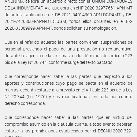
ANONIMA celebra un acuerdo directo con la UNION CORTADORES
DE LA INDUMENTARIA el que obra en el IF-2020-32977661-APN-MT
de autos, ratificado en el RE-2021-54014369-APN-DGD#MT y RE-
2021-74268604-APN-DTD#JGM, todos ellos obrantes en el EX-
2020-33089999-APN-MT, donde solicitan su homologación.
Que en el referido acuerdo las partes convienen suspensiones de
personal previendo el pago de una prestación no remunerativa,
durante la vigencia de las mismas, en los términos del artículo 223
bis de la Ley N° 20.744, conforme surge del texto pactado.
Que corresponde hacer saber a las partes que respecto a los
aportes y contribuciones cuyo pago se pacta en el acuerdo de
marras, deberán estarse a lo previsto en el Artículo 223 bis de la Ley
N° 20.744 (t.o. 1976) y sus modificatorias, en todo por cuanto
derecho corresponda.
Que corresponde hacer saber a las partes que en virtud del
compromiso asumido en la cláusula cuarta, a todo evento deberán
estarse a las prohibiciones establecidas por el DECNU-2020-329-