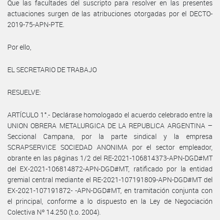
Que las facultades del suscripto para resolver en las presentes
actuaciones surgen de las atribuciones otorgadas por el DECTO-
2019-75-APN-PTE.
Por ello,
EL SECRETARIO DE TRABAJO
RESUELVE:
ARTÍCULO 1°.- Declárase homologado el acuerdo celebrado entre la
UNION OBRERA METALURGICA DE LA REPUBLICA ARGENTINA –
Seccional Campana, por la parte sindical y la empresa
SCRAPSERVICE SOCIEDAD ANONIMA por el sector empleador,
obrante en las páginas 1/2 del RE-2021-106814373-APN-DGD#MT
del EX-2021-106814872-APN-DGD#MT, ratificado por la entidad
gremial central mediante el RE-2021-107191809-APN-DGD#MT del
EX-2021-107191872- -APN-DGD#MT, en tramitación conjunta con
el principal, conforme a lo dispuesto en la Ley de Negociación
Colectiva Nº 14.250 (t.o. 2004).