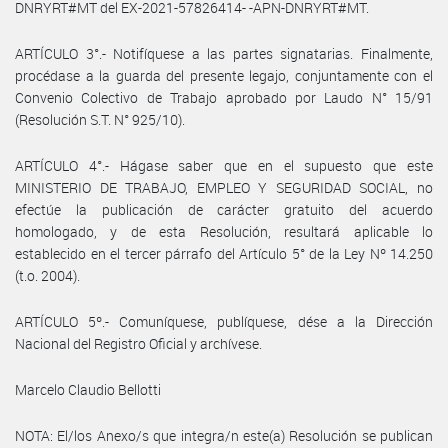
DNRYRT#MT del EX-2021-57826414- -APN-DNRYRT#MT.
ARTÍCULO 3°.- Notifíquese a las partes signatarias. Finalmente,
procédase a la guarda del presente legajo, conjuntamente con el
Convenio Colectivo de Trabajo aprobado por Laudo N° 15/91
(Resolución S.T. N° 925/10).
ARTÍCULO 4°.- Hágase saber que en el supuesto que este
MINISTERIO DE TRABAJO, EMPLEO Y SEGURIDAD SOCIAL, no
efectúe la publicación de carácter gratuito del acuerdo
homologado, y de esta Resolución, resultará aplicable lo
establecido en el tercer párrafo del Artículo 5° de la Ley Nº 14.250
(t.o. 2004).
ARTÍCULO 5º.- Comuníquese, publíquese, dése a la Dirección
Nacional del Registro Oficial y archívese.
Marcelo Claudio Bellotti
NOTA: El/los Anexo/s que integra/n este(a) Resolución se publican