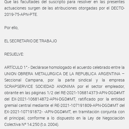
Que las facultades del suscripto para resolver en las presentes
actuaciones surgen de las atribuciones otorgadas por el DECTO-
2019-75-APN-PTE.
Por ello,
EL SECRETARIO DE TRABAJO
RESUELVE:
ARTÍCULO 1°.- Declárase homologado el acuerdo celebrado entre la
UNION OBRERA METALURGICA DE LA REPUBLICA ARGENTINA –
Seccional Campana, por la parte sindical y la empresa
SCRAPSERVICE SOCIEDAD ANONIMA por el sector empleador,
obrante en las páginas 1/2 del RE-2021-106814373-APN-DGD#MT
del EX-2021-106814872-APN-DGD#MT, ratificado por la entidad
gremial central mediante el RE-2021-107191809-APN-DGD#MT del
EX-2021-107191872- -APN-DGD#MT, en tramitación conjunta con
el principal, conforme a lo dispuesto en la Ley de Negociación
Colectiva Nº 14.250 (t.o. 2004).