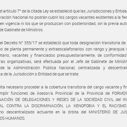
l artículo 7° de la citada Ley se estableció que las Jurisdicciones y Entid
ración Nacional no podrán cubrir los cargos vacantes existentes a la fe
en vigencia ni los que se produzcan con posterioridad, sin la previa aut
 de Gabinete de Ministros.
el Decreto N° 355/17 se estableció que toda designación transitoria de
s de planta permanente y extraescalafonarios con rango y jerarquía i
etario, vacantes y financiados presupuestariamente, de conformidad
ras organizativas, será efectuada por el Jefe de Gabinete de Minist
de la Administración Pública Nacional, centralizada y descentral
a de la Jurisdicción o Entidad de que se trate.
lta necesario proceder a la cobertura transitoria del cargo vacante y f
mplir funciones de Asesor/a Provincial de la Provincia de FORMO
NACIÓN DE DELEGACIONES Y REDES DE LA SOCIEDAD CIVIL del IN
AL CONTRA LA DISCRIMINACIÓN, LA XENOFOBIA Y EL RACISMO (
mo descentralizado actuante en la órbita del MINISTERIO DE JU
OS HUMANOS.