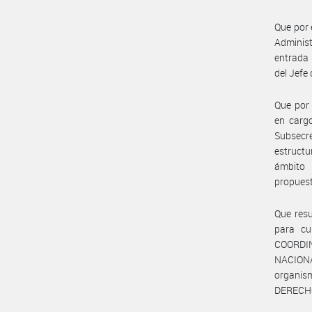
Que por e
Administ
entrada 
del Jefe
Que por 
en cargo
Subsecr
estructu
ámbito 
propuest
Que resu
para cu
COORDI
NACION
organis
DERECH