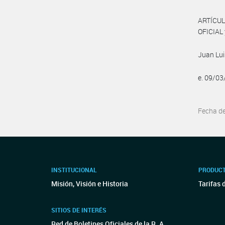
ARTÍCUL
OFICIAL 
Juan Lui
e. 09/0
Fecha d
INSTITUCIONAL
PRODUCT
Misión, Visión e Historia
Tarifas 
SITIOS DE INTERÉS
Red de Boletines Oficiales de la R. A.