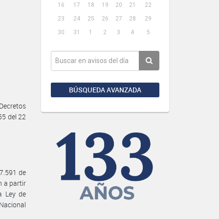
16
17
18
19
20
21
22
23
24
25
26
27
28
29
30
31
1
2
3
4
5
BÚSQUEDA AVANZADA
 Decretos
55 del 22
27.591 de
 a partir
la Ley de
Nacional