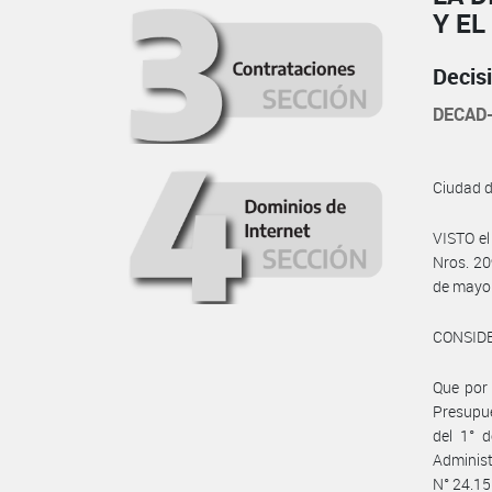
Y EL
Decis
DECAD-
Ciudad 
VISTO el
Nros. 20
de mayo 
CONSID
Que por 
Presupue
del 1° d
Adminis
N° 24.15