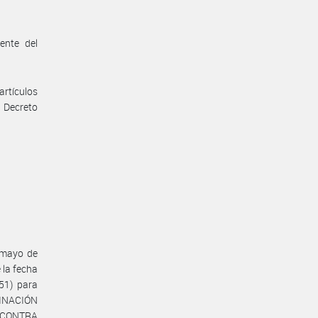
ente del
artículos
 Decreto
e mayo de
 la fecha
51) para
RDINACIÓN
L CONTRA