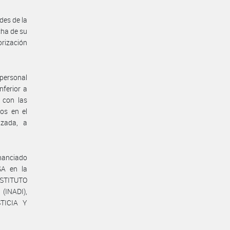
ades de la
cha de su
orización
 personal
nferior a
 con las
ros en el
izada, a
inanciado
SA en la
STITUTO
INADI),
STICIA Y