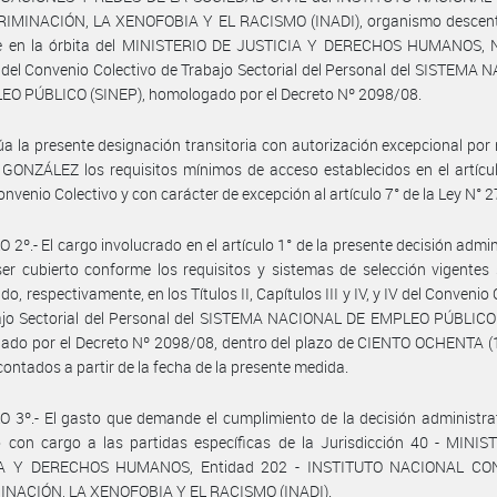
RIMINACIÓN, LA XENOFOBIA Y EL RACISMO (INADI), organismo descent
e en la órbita del MINISTERIO DE JUSTICIA Y DERECHOS HUMANOS, N
del Convenio Colectivo de Trabajo Sectorial del Personal del SISTEMA
EO PÚBLICO (SINEP), homologado por el Decreto Nº 2098/08.
úa la presente designación transitoria con autorización excepcional por 
 GONZÁLEZ los requisitos mínimos de acceso establecidos en el artícu
onvenio Colectivo y con carácter de excepción al artículo 7° de la Ley N° 2
 2º.- El cargo involucrado en el artículo 1° de la presente decisión admin
er cubierto conforme los requisitos y sistemas de selección vigentes
do, respectivamente, en los Títulos II, Capítulos III y IV, y IV del Convenio
ajo Sectorial del Personal del SISTEMA NACIONAL DE EMPLEO PÚBLICO 
do por el Decreto Nº 2098/08, dentro del plazo de CIENTO OCHENTA (1
 contados a partir de la fecha de la presente medida.
 3º.- El gasto que demande el cumplimiento de la decisión administra
 con cargo a las partidas específicas de la Jurisdicción 40 - MINIS
IA Y DERECHOS HUMANOS, Entidad 202 - INSTITUTO NACIONAL CO
INACIÓN, LA XENOFOBIA Y EL RACISMO (INADI).