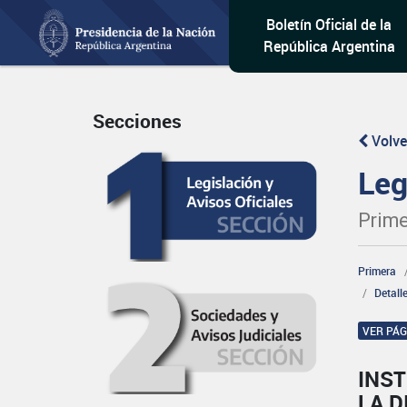
Boletín Oficial de la
República Argentina
Secciones
Volve
Leg
Prime
Primera
Detall
VER PÁ
INS
LA D