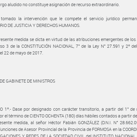
argo aludido no constituye asignación de recurso extraordinario.
tomado la intervención que le compete el servicio jurídico perman
RIO DE JUSTICIA Y DERECHOS HUMANOS.
resente medida se dicta en virtud de las atribuciones emergentes de los 
ciso 3 de la CONSTITUCIÓN NACIONAL, 7° de la Ley N° 27.591 y 2º del
el 22 de mayo de 2017.
 DE GABINETE DE MINISTROS
 1º.- Dase por designado con carácter transitorio, a partir del 1° d
or el término de CIENTO OCHENTA (180) días hábiles contados a partir de
resente medida, al señor Héctor Fabián GONZÁLEZ (D.N.I. N° 28.662.0
funciones de Asesor Provincial de la Provincia de FORMOSA en la COO
GACIONES Y REDES DE LA SOCIEDAD CIVIL del INSTITUTO NACIONA