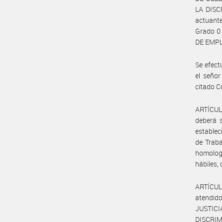
LA DISC
actuant
Grado 0 
DE EMPL
Se efect
el señor
citado C
ARTÍCULO
deberá s
estableci
de Trab
homologa
hábiles,
ARTÍCULO
atendido
JUSTIC
DISCRIM