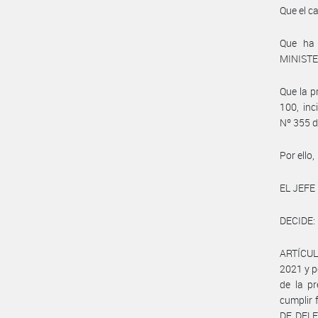
Que el c
Que ha 
MINISTE
Que la p
100, in
Nº 355 d
Por ello,
EL JEFE
DECIDE:
ARTÍCULO
2021 y p
de la p
cumplir 
DE DELE