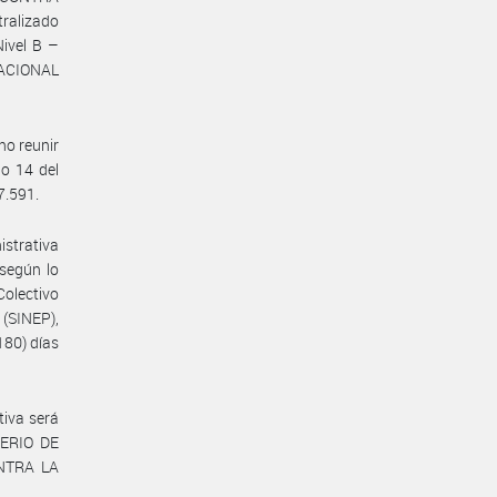
ralizado
ivel B –
 NACIONAL
no reunir
lo 14 del
7.591.
istrativa
 según lo
 Colectivo
(SINEP),
80) días
tiva será
TERIO DE
NTRA LA