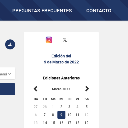
PREGUNTAS FRECUENTES
CONTACTO
Edición del
9 de Marzo de 2022
menú
Ediciones Anteriores
Marzo 2022
Do
Lu
Ma
Mi
Ju
Vi
Sa
27
28
1
2
3
4
5
6
7
8
9
10
11
12
13
14
15
16
17
18
19