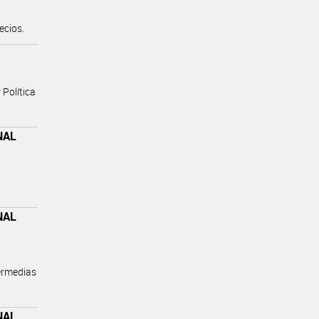
ecios.
Política
NAL
NAL
ermedias
NAL