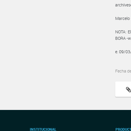
archíves
Marcelo 
NOTA: El
BORA -ww
e. 09/0
Fecha d
INSTITUCIONAL
PRODUCT