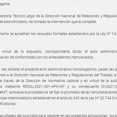
igente.
sesoría Técnico Legal de la Dirección Nacional de Relaciones y Regulac
de este Ministerio, ha tomado la intervención que le compete.
ismo se acreditan los recaudos formales establecidos por la Ley N° 14.2
virtud de lo expuesto, correspondería dictar el acto administr
ación de conformidad con los antecedentes mencionados.
 vez dictado el presente acto administrativo homologatorio, pasen las 
nes a la Dirección Nacional de Relaciones y Regulaciones del Trabajo, a 
a través de la Dirección de Normativa Laboral y en virtud de la aut
da mediante RESOL-2021-301-APN-MT y su consecuente DI-2021-
T, se evalúe la procedencia de fijar el promedio de las remuneraciones,
 tope indemnizatorio establecido en el artículo 245 de la Ley Nº 20.744 (t.o
ficatorias.
facultades del suscripto para resolver en las presentes actuaciones, surg