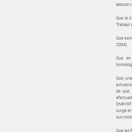
laboral v
Que la A
Trabajo 
Que asim
2004).
Que en 
homolog
Que, una
actuacio
de que, 
efectua
DNRYRT#M
surge el
sus modi
Que las 