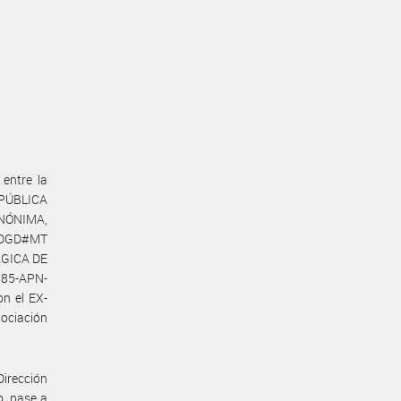
entre la
PÚBLICA
ANÓNIMA,
PN-DGD#MT
RGICA DE
185-APN-
n el EX-
ociación
Dirección
o, pase a