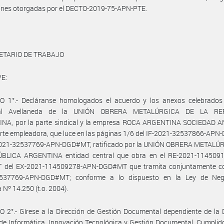
iones otorgadas por el DECTO-2019-75-APN-PTE.
ETARIO DE TRABAJO
E:
O 1°.- Decláranse homologados el acuerdo y los anexos celebrados 
nal Avellaneda de la UNIÓN OBRERA METALÚRGICA DE LA RE
NA, por la parte sindical y la empresa ROCA ARGENTINA SOCIEDAD 
arte empleadora, que luce en las páginas 1/6 del IF-2021-32537866-A
2021-32537769-APN-DGD#MT, ratificado por la UNIÓN OBRERA METALÚ
BLICA ARGENTINA entidad central que obra en el RE-2021-114509
del EX-2021-114509278-APN-DGD#MT que tramita conjuntamente co
537769-APN-DGD#MT; conforme a lo dispuesto en la Ley de Neg
 Nº 14.250 (t.o. 2004).
 2°.- Gírese a la Dirección de Gestión Documental dependiente de la 
de Informática, Innovación Tecnológica y Gestión Documental. Cumplid