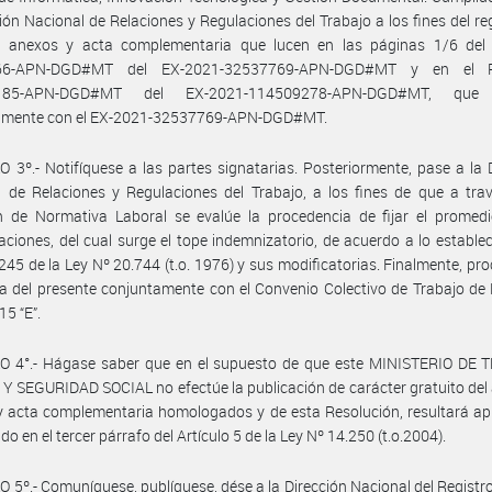
ción Nacional de Relaciones y Regulaciones del Trabajo a los fines del reg
, anexos y acta complementaria que lucen en las páginas 1/6 del 
66-APN-DGD#MT del EX-2021-32537769-APN-DGD#MT y en el R
185-APN-DGD#MT del EX-2021-114509278-APN-DGD#MT, que 
amente con el EX-2021-32537769-APN-DGD#MT.
 3º.- Notifíquese a las partes signatarias. Posteriormente, pase a la 
 de Relaciones y Regulaciones del Trabajo, a los fines de que a tra
n de Normativa Laboral se evalúe la procedencia de fijar el promedi
ciones, del cual surge el tope indemnizatorio, de acuerdo a lo establec
 245 de la Ley Nº 20.744 (t.o. 1976) y sus modificatorias. Finalmente, pr
a del presente conjuntamente con el Convenio Colectivo de Trabajo d
5 “E”.
O 4°.- Hágase saber que en el supuesto de que este MINISTERIO DE 
 SEGURIDAD SOCIAL no efectúe la publicación de carácter gratuito del
 acta complementaria homologados y de esta Resolución, resultará apl
do en el tercer párrafo del Artículo 5 de la Ley Nº 14.250 (t.o.2004).
 5º.- Comuníquese, publíquese, dése a la Dirección Nacional del Registro 