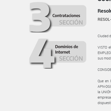
Resol
RESOL
Ciudad 
VISTO e
EMPLEO Y
sus modi
CONSID
Que en 
APN-DGD#
la UNIÓ
empresa
dispuest