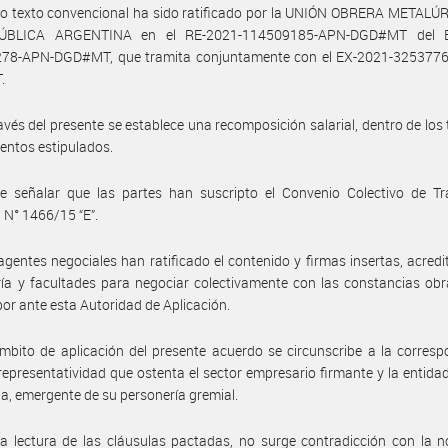
ho texto convencional ha sido ratificado por la UNIÓN OBRERA METALÚ
ÚBLICA ARGENTINA en el RE-2021-114509185-APN-DGD#MT del E
78-APN-DGD#MT, que tramita conjuntamente con el EX-2021-3253776
.
avés del presente se establece una recomposición salarial, dentro de los
ientos estipulados.
e señalar que las partes han suscripto el Convenio Colectivo de Tr
N° 1466/15 “E”.
agentes negociales han ratificado el contenido y firmas insertas, acred
ía y facultades para negociar colectivamente con las constancias ob
por ante esta Autoridad de Aplicación.
mbito de aplicación del presente acuerdo se circunscribe a la corres
 representatividad que ostenta el sector empresario firmante y la entidad
ia, emergente de su personería gremial.
a lectura de las cláusulas pactadas, no surge contradicción con la 