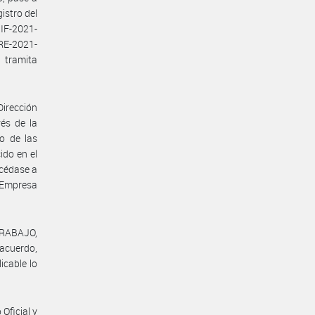
istro del
IF-2021-
E-2021-
tramita
Dirección
vés de la
o de las
ido en el
océdase a
e Empresa
TRABAJO,
 acuerdo,
icable lo
Oficial y