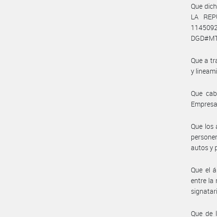
Que dic
LA REP
1145092
DGD#MT
Que a tr
y lineam
Que cab
Empresa 
Que los 
personer
autos y 
Que el á
entre la
signatar
Que de l