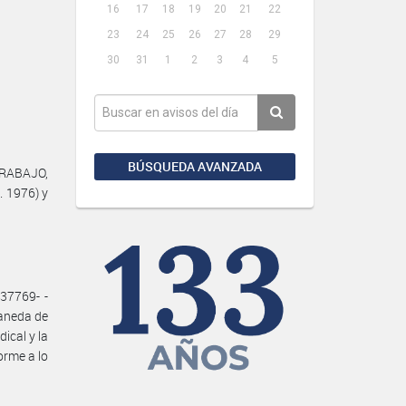
16
17
18
19
20
21
22
23
24
25
26
27
28
29
30
31
1
2
3
4
5
BÚSQUEDA AVANZADA
TRABAJO,
. 1976) y
37769- -
laneda de
cal y la
rme a lo