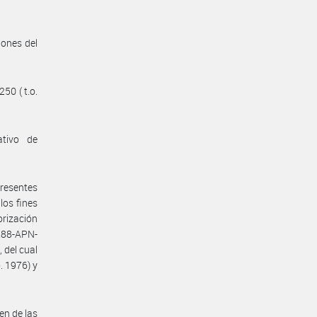
iones del
50 ( t.o.
ativo de
presentes
los fines
orización
288-APN-
 del cual
. 1976) y
en de las