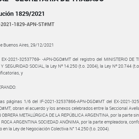
ución 1829/2021
-2021-1829-APN-ST#MT
de Buenos Aires, 29/12/2021
l EX-2021-32537769- -APN-DGD#MT del registro del MINISTERIO DE 
 SEGURIDAD SOCIAL, la Ley Nº 14.250 (t.o. 2004), la Ley Nº 20.744 (t.o
ficatorias, y
ERANDO:
las páginas 1/6 del IF-2021-32537866-APN-DGD#MT del EX-2021-325
MT, obran el acuerdo y los anexos celebrados entre la Seccional Avel
N OBRERA METALÚRGICA DE LA REPÚBLICA ARGENTINA, por la parte sindi
 ROCA ARGENTINA SOCIEDAD ANÓNIMA, por la parte empleadora, confo
o en la Ley de Negociación Colectiva N° 14.250 (t.o. 2004).