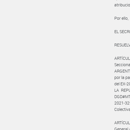
atribuc
Por ello,
EL SECR
RESUELV
ARTÍCUL
Seccio
ARGENTI
por la p
del EX-
LA REPÚ
DGD#MT 
2021-32
Colectiva
ARTÍCULO
General 