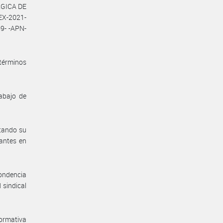
RGICA DE
X-2021-
9- -APN-
 términos
abajo de
itando su
rantes en
pondencia
 sindical
normativa