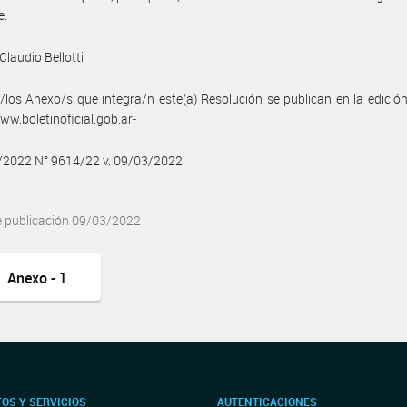
e.
Claudio Bellotti
/los Anexo/s que integra/n este(a) Resolución se publican en la edició
w.boletinoficial.gob.ar-
3/2022 N° 9614/22 v. 09/03/2022
e publicación 09/03/2022
Anexo - 1
OS Y SERVICIOS
AUTENTICACIONES