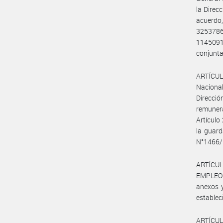
la Direc
acuerdo
325378
114509
conjunt
ARTÍCULO
Nacional
Direcció
remunera
Artículo
la guard
N°1466/1
ARTÍCUL
EMPLEO Y
anexos y
estableci
ARTÍCULO