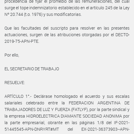
procedencia de fijar el promedio de las remuneraciones, del cual
surge el tope indemnizatorio establecido en el artículo 245 de la Ley
Nº 20.744 (t.o. 1976) y sus modificatorias.
Que las facultades del suscripto para resolver en las presentes
actuaciones, surgen de las atribuciones otorgadas por el DECTO-
2019-75-APN-PTE.
Por ello,
EL SECRETARIO DE TRABAJO
RESUELVE:
ARTÍCULO 1°.- Declárase homologado el acuerdo y sus escalas
salariales celebrado entre la FEDERACION ARGENTINA DE
TRABAJADORES DE LUZ Y FUERZA (FATLYF), por la parte sindical y
la empresa HIDROELECTRICA DIAMANTE SOCIEDAD ANONIMA por
la parte empresarial, obrante en las páginas 1/8 del IF-2021-
51445545-APN-DNRYRT#MT del EX-2021-36373903--APN-