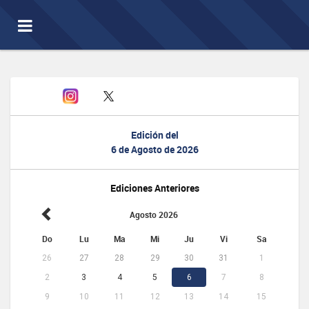
Toggle
navigation
Edición del
6 de Agosto de 2026
Ediciones Anteriores
Agosto 2026
Do
Lu
Ma
Mi
Ju
Vi
Sa
26
27
28
29
30
31
1
2
3
4
5
6
7
8
9
10
11
12
13
14
15