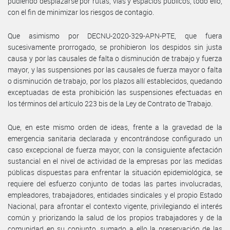
pudiendo desplazarse por rutas, vías y espacios públicos, todo ello,
con el fin de minimizar los riesgos de contagio.
Que asimismo por DECNU-2020-329-APN-PTE, que fuera
sucesivamente prorrogado, se prohibieron los despidos sin justa
causa y por las causales de falta o disminución de trabajo y fuerza
mayor, y las suspensiones por las causales de fuerza mayor o falta
o disminución de trabajo, por los plazos allí establecidos, quedando
exceptuadas de esta prohibición las suspensiones efectuadas en
los términos del artículo 223 bis de la Ley de Contrato de Trabajo.
Que, en este mismo orden de ideas, frente a la gravedad de la
emergencia sanitaria declarada y encontrándose configurado un
caso excepcional de fuerza mayor, con la consiguiente afectación
sustancial en el nivel de actividad de la empresas por las medidas
públicas dispuestas para enfrentar la situación epidemiológica, se
requiere del esfuerzo conjunto de todas las partes involucradas,
empleadores, trabajadores, entidades sindicales y el propio Estado
Nacional, para afrontar el contexto vigente, privilegiando el interés
común y priorizando la salud de los propios trabajadores y de la
comunidad en su conjunto, sumado a ello la preservación de las