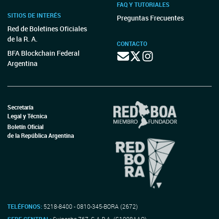
FAQ Y TUTORIALES
SITIOS DE INTERÉS
Preguntas Frecuentes
Red de Boletines Oficiales
de la R. A.
CONTACTO
BFA Blockchain Federal
Argentina
Secretaría
Legal y Técnica
Boletín Oficial
de la República Argentina
TELÉFONOS:
5218-8400 - 0810-345-BORA (2672)
SEDE CENTRAL:
Suipacha 767, C.A.B.A. (C1008AAO)