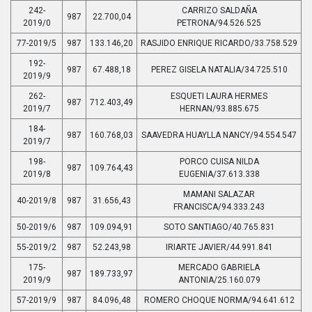
242-
CARRIZO SALDAÑA
987
22.700,04
2019/0
PETRONA/94.526.525
77-2019/5
987
133.146,20
RASJIDO ENRIQUE RICARDO/33.758.529
192-
987
67.488,18
PEREZ GISELA NATALIA/34.725.510
2019/9
262-
ESQUETI LAURA HERMES
987
712.403,49
2019/7
HERNAN/93.885.675
184-
987
160.768,03
SAAVEDRA HUAYLLA NANCY/94.554.547
2019/7
198-
PORCO CUISA NILDA
987
109.764,43
2019/8
EUGENIA/37.613.338
MAMANI SALAZAR
40-2019/8
987
31.656,43
FRANCISCA/94.333.243
50-2019/6
987
109.094,91
SOTO SANTIAGO/40.765.831
55-2019/2
987
52.243,98
IRIARTE JAVIER/44.991.841
175-
MERCADO GABRIELA
987
189.733,97
2019/9
ANTONIA/25.160.079
57-2019/9
987
84.096,48
ROMERO CHOQUE NORMA/94.641.612