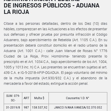
DE INGRESOS PÚBLICOS - ADUANA
LA RIOJA
Citase a las personas detalladas, dentro de los Diez (10) días
hábiles, comparezcan en las Actuaciones a los efectos de presentar
sus defensas y ofrecer prueba por presunta infracción al Código
Aduanero, bajo apercibimiento de Rebeldía (Art. 1105 C.A.). En su
presentación deberá constituir domicilio en el radio urbano de la
Aduana (Art. 1001 C.A.) - calle Juan Manuel de Rosas N° 1776
Ciudad de La Rioja, Prov. Homónima- teniendo presente lo
prescripto en el Art. 1034 C.A., bajo apercibimiento de los Art. 1004,
1005 y 1013 inc. h) C.A. Las presentes se encuentran sujetas al art.
439 C.A. e IG-5-2018-AFIP-DGADUA. El pago voluntario del mínimo
de la multa impuesta (Art.930/932 C.A.) y el abandono de la
mercadería a favor del estado, extingue la acción penal.
SUM. 079-
ART
Multa $
Causante/ I.D. N°
SC-
31-2019/8
987
158.537,92
JANCO IVANA VANESA/32.370.052