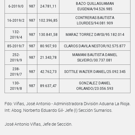
BAZO QUILLAGUAMAN
6-2019/0
987
24.781,11
EUGENIA/94.526.985
CONTRERAS BAUTISTA
16-2019/2
987
102.396,85
LOURDES/94.081.909
132-
987
130.841,58
MARAZ TORREZ DAYSI/95.182.014
2019/4
85-2019/7
987
80.907,93
CLAROS DAVILA NESTOR/92.575.877
252-
MAMANI BAUTISTA DANIEL
987
21.343,78
2019/9
SILVEIRO/30.737.081
238-
987
42.762,73
SOTTILE WALTER DANIEL/25.092.345
2019/7
130-
GONZALEZ DANIEL
987
89.637,47
2019/8
ORLANDO/23.056.593
Fdo: Viñas, José Antonio - Administradora División Aduana La Rioja.
Int: Abog. Norberto Eduardo Gil- Jefe (I) Sección Sumarios.
José Antonio Viñas, Jefe de Sección.