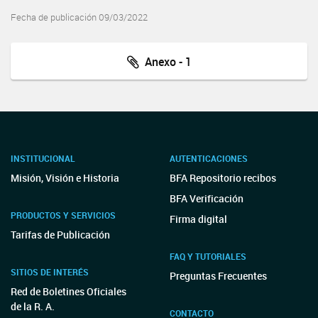
Fecha de publicación 09/03/2022
Anexo - 1
INSTITUCIONAL
AUTENTICACIONES
Misión, Visión e Historia
BFA Repositorio recibos
BFA Verificación
PRODUCTOS Y SERVICIOS
Firma digital
Tarifas de Publicación
FAQ Y TUTORIALES
SITIOS DE INTERÉS
Preguntas Frecuentes
Red de Boletines Oficiales
de la R. A.
CONTACTO