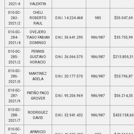
2021-4
VALENTIN
010-SC-
CHEIJ
282-
ROBERTO
D.N.I. 14.224.468
985
$55.047,69
2021/2
RAUL
010-SC-
OVEJERO
284-
TIAGO FABIAN
D.N.I. 36.641.295
986/987
$35.755,99
2021/4
DOMINGO
010-SC-
PENNISI
285-
GUSTAVO
D.N.I. 26.066.575
986/987
$215.809,31
2021/2
HORACIO
010-SC-
MARTINEZ
286-
D.N.I. 20.177.570
986/987
$53.796,87
ADELA
2021/0
010-SC-
PATIÑO PACO
287-
D.N.I. 95.206.969
986/987
$56.214,35
GROVER
2021/9
010-SC-
RODRIGUEZ
288-
D.N.I. 32.941.432
986/987
$433.158,60
DAVID
2021/7
010-SC-
APARICIO