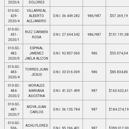
2020/6
DOLORES
010-SC-
VILLARREAL
429-
ALBERTO
D.N.I. 36.449.282
986/987
$57.269,19
2020/4
ALEJANDRO
010-SC-
RUIZ CARMEN
431-
D.N.I. 27.694.342
986/987
$151.191,08
ROSA
2020/1
010-SC-
ESPINAL
482-
JIMENEZ
D.N.I. 92.857.060
986
$55.074,04
2020/0
JAELA ALIZON
010-SC-
TORRES JUAN
483-
D.N.I. 33.016.009
986
$85.834,80
JESUS
2020/4
010-SC-
MORALES
484-
MARIANA
D.N.I. 41.021.499
987
$160.632,61
2020/2
AGOSTINA
010-SC-
MOYA JUAN
487-
D.N.I. 36.135.784
987
$184.274,19
CARLOS
2020/7
010-SC-
ACHU FLORES
506-
D.N.I. 95.266.401
987
$399.012,00