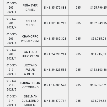
010-SC-
PEÑA EVER
205-
D.N.I. 35.679.888
985
$125.799,25
DANIEL
2021/1
010-SC-
RIBEIRO
206-
D.N.I. 32.189.212
985
$132.949,95
CELSO
2021/K
010-SC-
CHAMORRO
209-
D.N.I. 35.689.328
985
$51.715,03
PAOLA NOEMI
2021/4
010-SC-
GALLOZO
209-
D.N.I. 24.298.214
985
$51.715,03
JULIO CESAR
2021/4
010-SC-
LEZCANO
210-
FABIAN
D.N.I. 39.225.585
985
$133.103,88
2021/3
ALBERTO
010-SC-
GAUNA OSCAR
212-
D.N.I. 16.003.543
985
$136.057,71
VICTORIANO
2021/5
010-SC-
ZIBELMAN
214-
GUILLLERMO
D.N.I. 38.870.714
985
$31.739,52
2021/1
NICOLAS