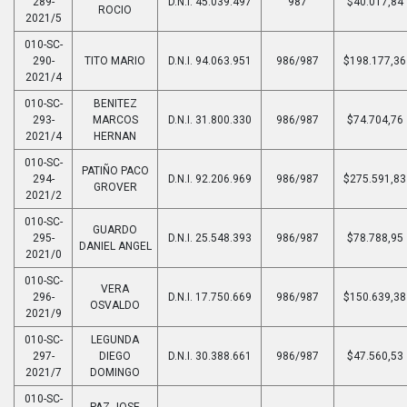
289-
D.N.I. 45.039.497
987
$40.017,84
ROCIO
2021/5
010-SC-
290-
TITO MARIO
D.N.I. 94.063.951
986/987
$198.177,36
2021/4
010-SC-
BENITEZ
293-
MARCOS
D.N.I. 31.800.330
986/987
$74.704,76
2021/4
HERNAN
010-SC-
PATIÑO PACO
294-
D.N.I. 92.206.969
986/987
$275.591,83
GROVER
2021/2
010-SC-
GUARDO
295-
D.N.I. 25.548.393
986/987
$78.788,95
DANIEL ANGEL
2021/0
010-SC-
VERA
296-
D.N.I. 17.750.669
986/987
$150.639,38
OSVALDO
2021/9
010-SC-
LEGUNDA
297-
DIEGO
D.N.I. 30.388.661
986/987
$47.560,53
2021/7
DOMINGO
010-SC-
PAZ JOSE