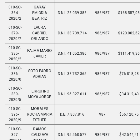
010-SC-
GARAY
364-
EMIGDIA
D.N.I. 23.039.383
986/987
$168.557,08
2020/2
BEATRIZ
010-SC-
LAURA
379-
GABRIEL
D.N.I. 38.739.714
986/987
$120.002,52
2020/7
ORLANDO
010-SC-
PALMA MARIO
385-
D.N.I. 41.052.386
986/987
$111.419,36
JAVIER
2020/2
010-SC-
SOTO PADRO
386-
D.N.I. 33.732.365
986/987
$76.818,98
ADRIAN
2020/0
010-SC-
FERRUFINO
389-
D.N.I. 95.327.611
986/987
$34.312,40
MOYA JORGE
2020/5
010-SC-
MORALES
396-
ROCHA MARIA
D.E. 7.807.816
987
$56.120,75
2020/9
ESTHER
010-SC-
RAMOS
397-
CALIZAYA
D.N.I. 95.568.577
986/987
$42.544,41