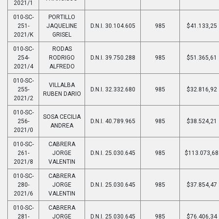
2021/1
010-SC-
PORTILLO
251-
JAQUELINE
D.N.I. 30.104.605
985
$41.133,25
2021/K
GRISEL
010-SC-
RODAS
254-
RODRIGO
D.N.I. 39.750.288
985
$51.365,61
2021/4
ALFREDO
010-SC-
VILLALBA
255-
D.N.I. 32.332.680
985
$32.816,92
RUBEN DARIO
2021/2
010-SC-
SOSA CECILIA
256-
D.N.I. 40.789.965
985
$38.524,21
ANDREA
2021/0
010-SC-
CABRERA
261-
JORGE
D.N.I. 25.030.645
985
$113.073,68
2021/8
VALENTIN
010-SC-
CABRERA
280-
JORGE
D.N.I. 25.030.645
985
$37.854,47
2021/6
VALENTIN
010-SC-
CABRERA
281-
JORGE
D.N.I. 25.030.645
985
$76.406,34