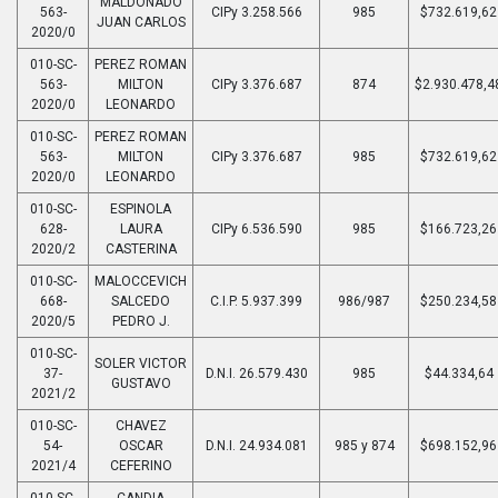
MALDONADO
563-
CIPy 3.258.566
985
$732.619,62
JUAN CARLOS
2020/0
010-SC-
PEREZ ROMAN
563-
MILTON
CIPy 3.376.687
874
$2.930.478,4
2020/0
LEONARDO
010-SC-
PEREZ ROMAN
563-
MILTON
CIPy 3.376.687
985
$732.619,62
2020/0
LEONARDO
010-SC-
ESPINOLA
628-
LAURA
CIPy 6.536.590
985
$166.723,26
2020/2
CASTERINA
010-SC-
MALOCCEVICH
668-
SALCEDO
C.I.P. 5.937.399
986/987
$250.234,58
2020/5
PEDRO J.
010-SC-
SOLER VICTOR
37-
D.N.I. 26.579.430
985
$44.334,64
GUSTAVO
2021/2
010-SC-
CHAVEZ
54-
OSCAR
D.N.I. 24.934.081
985 y 874
$698.152,96
2021/4
CEFERINO
010-SC-
CANDIA