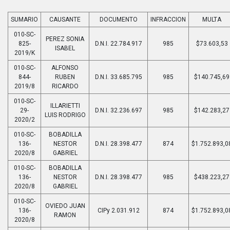
SUMARIO
CAUSANTE
DOCUMENTO
INFRACCION
MULTA
010-SC-
PEREZ SONIA
825-
D.N.I. 22.784.917
985
$73.603,53
ISABEL
2019/K
010-SC-
ALFONSO
844-
RUBEN
D.N.I. 33.685.795
985
$140.745,69
2019/8
RICARDO
010-SC-
ILLARIETTI
29-
D.N.I. 32.236.697
985
$142.283,27
LUIS RODRIGO
2020/2
010-SC-
BOBADILLA
136-
NESTOR
D.N.I. 28.398.477
874
$1.752.893,0
2020/8
GABRIEL
010-SC-
BOBADILLA
136-
NESTOR
D.N.I. 28.398.477
985
$438.223,27
2020/8
GABRIEL
010-SC-
OVIEDO JUAN
136-
CIPy 2.031.912
874
$1.752.893,0
RAMON
2020/8