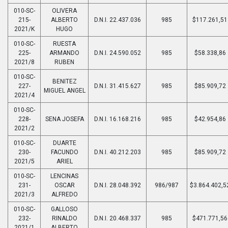
010-SC-
OLIVERA
215-
ALBERTO
D.N.I. 22.437.036
985
$117.261,51
2021/K
HUGO
010-SC-
RUESTA
225-
ARMANDO
D.N.I. 24.590.052
985
$58.338,86
2021/8
RUBEN
010-SC-
BENITEZ
227-
D.N.I. 31.415.627
985
$85.909,72
MIGUEL ANGEL
2021/4
010-SC-
228-
SENA JOSEFA
D.N.I. 16.168.216
985
$42.954,86
2021/2
010-SC-
DUARTE
230-
FACUNDO
D.N.I. 40.212.203
985
$85.909,72
2021/5
ARIEL
010-SC-
LENCINAS
231-
OSCAR
D.N.I. 28.048.392
986/987
$3.864.402,5
2021/3
ALFREDO
010-SC-
GALLOSO
232-
RINALDO
D.N.I. 20.468.337
985
$471.771,56
2021/1
ALBERTO