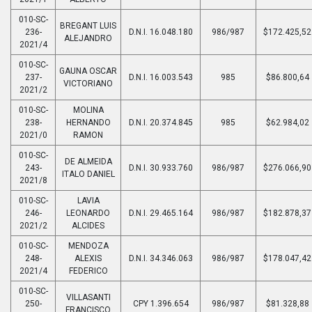
010-SC-
BREGANT LUIS
236-
D.N.I. 16.048.180
986/987
$172.425,52
ALEJANDRO
2021/4
010-SC-
GAUNA OSCAR
237-
D.N.I. 16.003.543
985
$86.800,64
VICTORIANO
2021/2
010-SC-
MOLINA
238-
HERNANDO
D.N.I. 20.374.845
985
$62.984,02
2021/0
RAMON
010-SC-
DE ALMEIDA
243-
D.N.I. 30.933.760
986/987
$276.066,90
ITALO DANIEL
2021/8
010-SC-
LAVIA
246-
LEONARDO
D.N.I. 29.465.164
986/987
$182.878,37
2021/2
ALCIDES
010-SC-
MENDOZA
248-
ALEXIS
D.N.I. 34.346.063
986/987
$178.047,42
2021/4
FEDERICO
010-SC-
VILLASANTI
250-
CPY 1.396.654
986/987
$81.328,88
FRANCISCO