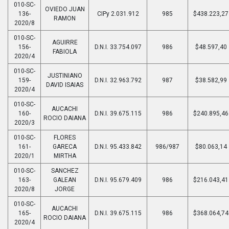
010-SC-
OVIEDO JUAN
136-
CIPy 2.031.912
985
$438.223,27
RAMON
2020/8
010-SC-
AGUIRRE
156-
D.N.I. 33.754.097
986
$48.597,40
FABIOLA
2020/4
010-SC-
JUSTINIANO
159-
D.N.I. 32.963.792
987
$38.582,99
DAVID ISAIAS
2020/4
010-SC-
AUCACHI
160-
D.N.I. 39.675.115
986
$240.895,46
ROCIO DAIANA
2020/3
010-SC-
FLORES
161-
GARECA
D.N.I. 95.433.842
986/987
$80.063,14
2020/1
MIRTHA
010-SC-
SANCHEZ
163-
GALEAN
D.N.I. 95.679.409
986
$216.043,41
2020/8
JORGE
010-SC-
AUCACHI
165-
D.N.I. 39.675.115
986
$368.064,74
ROCIO DAIANA
2020/4