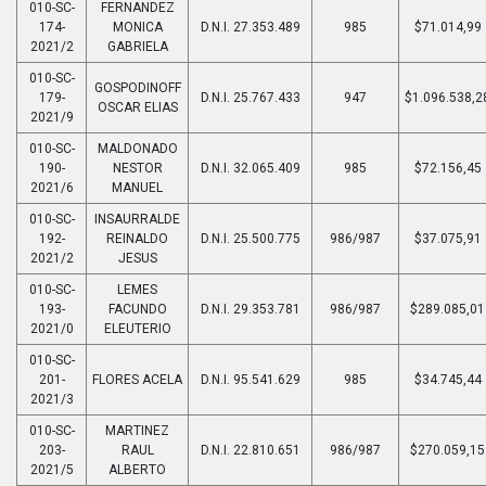
010-SC-
FERNANDEZ
174-
MONICA
D.N.I. 27.353.489
985
$71.014,99
2021/2
GABRIELA
010-SC-
GOSPODINOFF
179-
D.N.I. 25.767.433
947
$1.096.538,2
OSCAR ELIAS
2021/9
010-SC-
MALDONADO
190-
NESTOR
D.N.I. 32.065.409
985
$72.156,45
2021/6
MANUEL
010-SC-
INSAURRALDE
192-
REINALDO
D.N.I. 25.500.775
986/987
$37.075,91
2021/2
JESUS
010-SC-
LEMES
193-
FACUNDO
D.N.I. 29.353.781
986/987
$289.085,01
2021/0
ELEUTERIO
010-SC-
201-
FLORES ACELA
D.N.I. 95.541.629
985
$34.745,44
2021/3
010-SC-
MARTINEZ
203-
RAUL
D.N.I. 22.810.651
986/987
$270.059,15
2021/5
ALBERTO