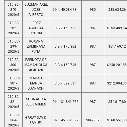
010-SC-
GUZMAN AXEL
240-
JOSE
D.N.I. 40.084.784
985
$35.634,26
2020/5
ALBERTO
010-SC-
JEREZ
282-
AGULERA
CIB 7.163.711
987
$153.489,84
2020/4
CINTHIA
010-SC-
ROXANA
299-
ZAMBRANA
CIB 7.175.362
987
$61.169,12
2020/5
PUNA
010-SC-
ESPINOZA DE
300-
MAMANI OLGA
CIB 4.150.746
987
$248.201,88
2020/5
APACANI
010-SC-
MAGALI
301-
MARCA
CIB 7.022.531
987
$212.004,36
2020/3
GUARACHI
010-SC-
SOSA ALICIA
321-
D.N.I. 31.841.576
987
$54.817,80
DEL CARMEN
2020/5
010-SC-
GARAY DAVID
364-
D.N.I. 45.532.592
986/987
$168.557,08
SAMUEL
2020/2