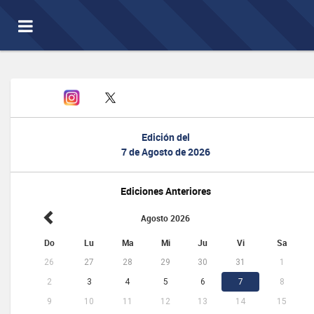
Toggle
navigation
Edición del
7 de Agosto de 2026
Ediciones Anteriores
Agosto 2026
Do
Lu
Ma
Mi
Ju
Vi
Sa
26
27
28
29
30
31
1
2
3
4
5
6
7
8
9
10
11
12
13
14
15