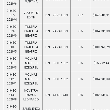
MARTINA
2020/6
010-SC-
VIZA VELIZ
507-
D.N.I. 95.769.509
987
$467.581,91
EDITH
2020/4
010-SC-
TILLERIA
509-
GRACIELA
D.N.I. 24.748.599
985
$104.236,33
2020/0
BEATRIZ
010-SC-
TILLERIA
510-
GRACIELA
D.N.I. 24.748.599
985
$100.761,79
2020/5
BEATRIZ
010-SC-
MOLINAS
511-
MARCOS
D.N.I. 35.007.832
985
$35.292,44
2020/3
EZEQUIEL
010-SC-
MOLINAS
512-
MARCOS
D.N.I. 35.007.832
985
$104.236,33
2020/1
EZEQUIEL
010-SC-
NOVEYRA
514-
RAMON
D.N.I. 41.631.418
985
$102.846,51
2020/8
LEONARDO
010-SC-
ZANEL ENZO