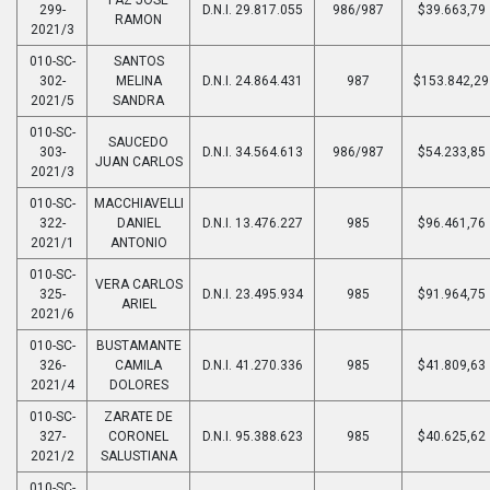
299-
D.N.I. 29.817.055
986/987
$39.663,79
RAMON
2021/3
010-SC-
SANTOS
302-
MELINA
D.N.I. 24.864.431
987
$153.842,29
2021/5
SANDRA
010-SC-
SAUCEDO
303-
D.N.I. 34.564.613
986/987
$54.233,85
JUAN CARLOS
2021/3
010-SC-
MACCHIAVELLI
322-
DANIEL
D.N.I. 13.476.227
985
$96.461,76
2021/1
ANTONIO
010-SC-
VERA CARLOS
325-
D.N.I. 23.495.934
985
$91.964,75
ARIEL
2021/6
010-SC-
BUSTAMANTE
326-
CAMILA
D.N.I. 41.270.336
985
$41.809,63
2021/4
DOLORES
010-SC-
ZARATE DE
327-
CORONEL
D.N.I. 95.388.623
985
$40.625,62
2021/2
SALUSTIANA
010-SC-