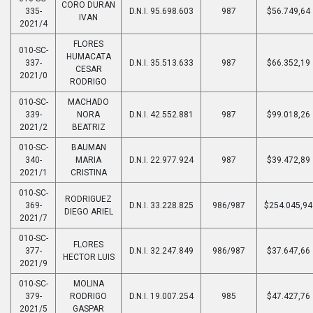
CORO DURAN
335-
D.N.I. 95.698.603
987
$56.749,64
IVAN
2021/4
FLORES
010-SC-
HUMACATA
337-
D.N.I. 35.513.633
987
$66.352,19
CESAR
2021/0
RODRIGO
010-SC-
MACHADO
339-
NORA
D.N.I. 42.552.881
987
$99.018,26
2021/2
BEATRIZ
010-SC-
BAUMAN
340-
MARIA
D.N.I. 22.977.924
987
$39.472,89
2021/1
CRISTINA
010-SC-
RODRIGUEZ
369-
D.N.I. 33.228.825
986/987
$254.045,94
DIEGO ARIEL
2021/7
010-SC-
FLORES
377-
D.N.I. 32.247.849
986/987
$37.647,66
HECTOR LUIS
2021/9
010-SC-
MOLINA
379-
RODRIGO
D.N.I. 19.007.254
985
$47.427,76
2021/5
GASPAR