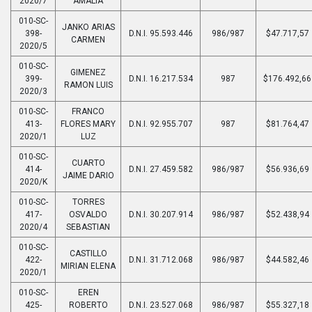
2020/7
AMALIA
010-SC-
JANKO ARIAS
398-
D.N.I. 95.593.446
986/987
$47.717,57
CARMEN
2020/5
010-SC-
GIMENEZ
399-
D.N.I. 16.217.534
987
$176.492,66
RAMON LUIS
2020/3
010-SC-
FRANCO
413-
FLORES MARY
D.N.I. 92.955.707
987
$81.764,47
2020/1
LUZ
010-SC-
CUARTO
414-
D.N.I. 27.459.582
986/987
$56.936,69
JAIME DARIO
2020/K
010-SC-
TORRES
417-
OSVALDO
D.N.I. 30.207.914
986/987
$52.438,94
2020/4
SEBASTIAN
010-SC-
CASTILLO
422-
D.N.I. 31.712.068
986/987
$44.582,46
MIRIAN ELENA
2020/1
010-SC-
EREN
425-
ROBERTO
D.N.I. 23.527.068
986/987
$55.327,18