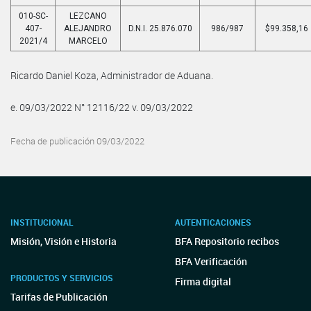
010-SC-
LEZCANO
407-
ALEJANDRO
D.N.I. 25.876.070
986/987
$99.358,16
2021/4
MARCELO
Ricardo Daniel Koza, Administrador de Aduana.
e. 09/03/2022 N° 12116/22 v. 09/03/2022
Fecha de publicación 09/03/2022
INSTITUCIONAL
AUTENTICACIONES
Misión, Visión e Historia
BFA Repositorio recibos
BFA Verificación
PRODUCTOS Y SERVICIOS
Firma digital
Tarifas de Publicación