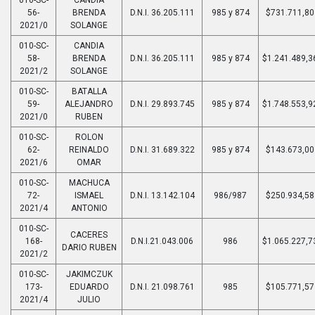
56-
BRENDA
D.N.I. 36.205.111
985 y 874
$731.711,80
2021/0
SOLANGE
010-SC-
CANDIA
58-
BRENDA
D.N.I. 36.205.111
985 y 874
$1.241.489,3
2021/2
SOLANGE
010-SC-
BATALLA
59-
ALEJANDRO
D.N.I. 29.893.745
985 y 874
$1.748.553,9
2021/0
RUBEN
010-SC-
ROLON
62-
REINALDO
D.N.I. 31.689.322
985 y 874
$143.673,00
2021/6
OMAR
010-SC-
MACHUCA
72-
ISMAEL
D.N.I. 13.142.104
986/987
$250.934,58
2021/4
ANTONIO
010-SC-
CACERES
168-
D.N.I.21.043.006
986
$1.065.227,7
DARIO RUBEN
2021/2
010-SC-
JAKIMCZUK
173-
EDUARDO
D.N.I. 21.098.761
985
$105.771,57
2021/4
JULIO