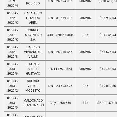
519-
D.N.I. 26.694.086
986/987
$238.492,73
RODRIGO
2020/4
010-SC-
CABALLERO
522-
LEANDRO
D.N.I. 31.569.098
986/987
$86.997,04
2020/K
ARIEL
010-SC-
CORREO
531-
ARGENTINO
CUIT30708574836
985
$34.745,44
2020/K
S.A.
010-SC-
CARRIZO
532-
VIVIANA DEL
D.N.I. 26.215.455
986/987
$58.676,54
2020/8
VALLE
010-SC-
GIMENEZ
533-
SERGIO
D.N.I.14.979.824
986/987
$40.788,03
2020/6
GUSTAVO
010-SC-
GUERRA
553-
VICTOR
D.N.I. 24.403.575
985
$70.812,86
2020/2
MODESTO
010-SC-
MALDONADO
563-
CIPy 3.258.566
874
$2.930.478,4
JUAN CARLOS
2020/0
010-SC-