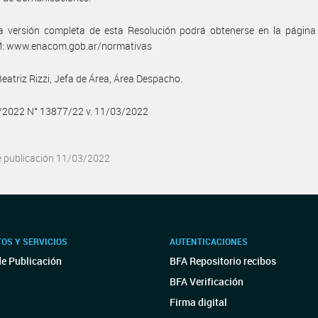
a versión completa de esta Resolución podrá obtenerse en la págin
 www.enacom.gob.ar/normativas
Beatriz Rizzi, Jefa de Área, Área Despacho.
3/2022 N° 13877/22 v. 11/03/2022
e publicación 11/03/2022
OS Y SERVICIOS
AUTENTICACIONES
de Publicación
BFA Repositorio recibos
BFA Verificación
Firma digital