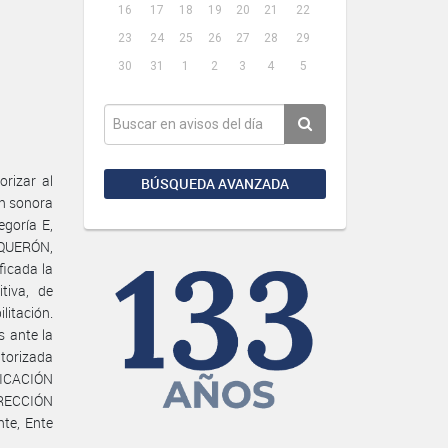
16
17
18
19
20
21
22
23
24
25
26
27
28
29
30
31
1
2
3
4
5
rizar al
BÚSQUEDA AVANZADA
ón sonora
egoría E,
BOQUERÓN,
ficada la
tiva, de
litación.
s ante la
utorizada
NICACIÓN
DIRECCIÓN
te, Ente