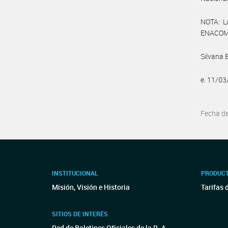
NOTA: L
ENACOM:
Silvana 
e. 11/0
Fecha d
INSTITUCIONAL
PRODUCT
Misión, Visión e Historia
Tarifas 
SITIOS DE INTERÉS
Red de Boletines Oficiales de la R. A.