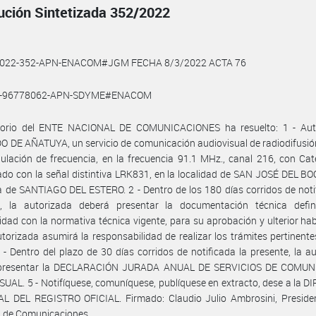
ución Sintetizada 352/2022
2022-352-APN-ENACOM#JGM FECHA 8/3/2022 ACTA 76
1-96778062-APN-SDYME#ENACOM
ctorio del ENTE NACIONAL DE COMUNICACIONES ha resuelto: 1 - Auto
 DE AÑATUYA, un servicio de comunicación audiovisual de radiodifusi
lación de frecuencia, en la frecuencia 91.1 MHz., canal 216, con Cat
cado con la señal distintiva LRK831, en la localidad de SAN JOSÉ DEL 
a de SANTIAGO DEL ESTERO. 2 - Dentro de los 180 días corridos de noti
e, la autorizada deberá presentar la documentación técnica defini
dad con la normativa técnica vigente, para su aprobación y ulterior habi
utorizada asumirá la responsabilidad de realizar los trámites pertinente
- Dentro del plazo de 30 días corridos de notificada la presente, la a
presentar la DECLARACIÓN JURADA ANUAL DE SERVICIOS DE COMU
UAL. 5 - Notifíquese, comuníquese, publíquese en extracto, dese a la 
L DEL REGISTRO OFICIAL. Firmado: Claudio Julio Ambrosini, Presiden
l de Comunicaciones.