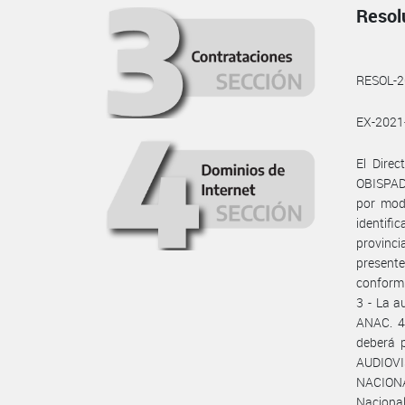
Resol
RESOL-
EX-202
El Dire
OBISPADO
por modu
identifi
provinci
present
conformi
3 - La a
ANAC. 4 
deberá 
AUDIOVIS
NACIONA
Naciona