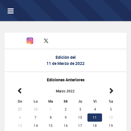
Toggle
navigation
Edición del
11 de Marzo de 2022
Ediciones Anteriores
Marzo 2022
Do
Lu
Ma
Mi
Ju
Vi
Sa
27
28
1
2
3
4
5
6
7
8
9
10
11
12
13
14
15
16
17
18
19