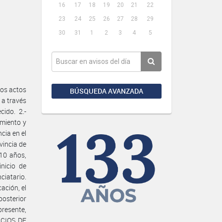
16
17
18
19
20
21
22
23
24
25
26
27
28
29
30
31
1
2
3
4
5
los actos
BÚSQUEDA AVANZADA
 a través
ido. 2.-
amiento y
cia en el
vincia de
 10 años,
nicio de
ciatario.
ación, el
posterior
 presente,
ICIOS DE