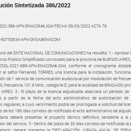
ución Sintetizada 386/2022
2022-386-APN-ENACOM#JGM FECHA 09/03/2022 ACTA 76
1-90750634-APN-DNSA#ENACOM
torio del ENTE NACIONAL DE COMUNICACIONES ha resuelto: 1.- Aprobar 
rso Público Simplificado convocado para la provincia de BUENOS AIRES,
ESOL-2021-689-APN-ENACOM#JGM, conforme el cronograma establec
r al señor Fernando TORRES, una licencia para la instalación, funcion
ión de 1 servicio de comunicación audiovisual por modulación de frecuen
0, frecuencia 101.9 MHz., categoría E, para la localidad de BRAGADO, pro
IRES. 3.- El plazo de la licencia adjudicada abarcará un período de
s a partir de la fecha del acto administrativo de autorización de i
s regulares, a cuyo vencimiento podrá ser prorrogada a solicitud del licen
ro de los 180 días corridos de notificado el acto administrativo de adjudic
tario deberá presentar el proyecto técnico definitivo, tendiente a la 
ión del servicio. 5.- Dentro del plazo de 30 días corridos de notificada la
nciatario, deberá presentar la “DECLARACIÓN JURADA ANUAL DE SERV