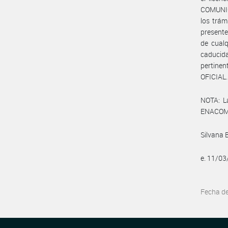
COMUNICA
los trám
presente,
de cualq
caducida
pertine
OFICIAL.
NOTA: L
ENACOM:
Silvana 
e. 11/0
Fecha d