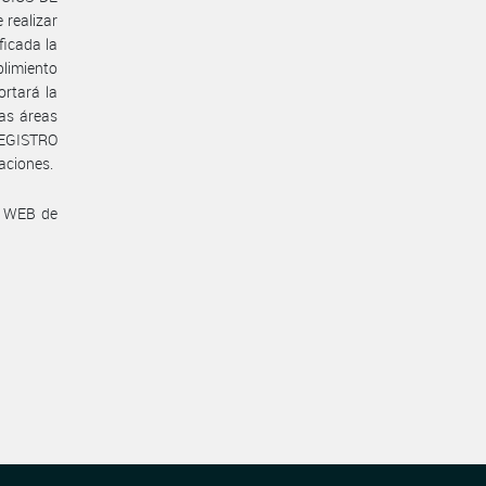
 realizar
ficada la
mplimiento
ortará la
las áreas
REGISTRO
aciones.
a WEB de