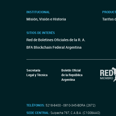
INSTITUCIONAL
PRODUCT
Misión, Visión e Historia
Tarifas 
SITIOS DE INTERÉS
Red de Boletines Oficiales de la R. A.
BFA Blockchain Federal Argentina
Secretaría
Boletín Oficial
Legal y Técnica
de la República
Argentina
TELÉFONOS:
5218-8400 - 0810-345-BORA (2672)
SEDE CENTRAL:
Suipacha 767, C.A.B.A. (C1008AAO)