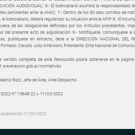
CIÓN AUDIOVISUAL”. 6.- El licenciatario asumirá la responsabilidad de
ites pertinentes ante la ANAC. 7.- Dentro de los 90 días corridos de noti
 el licenciatario, deberá regularizar su situación ante la AFIP. 8.- El incu
uiera de las obligaciones definidas por los Artículos precedentes, imp
d del presente acto de adjudicación. 9.- Notifíquese, comuníquese a 
ntes, publíquese en extracto, dese a la DIRECCIÓN NACIONAL DEL 
 Firmado: Claudio Julio Ambrosini, Presidente, Ente Nacional de Comunic
a versión completa de esta Resolución podrá obtenerse en la págin
 ww.enacom.gob.ar/normativas
Beatriz Rizzi, Jefa de Área, Área Despacho.
3/2022 N° 13848/22 v. 11/03/2022
e publicación 11/03/2022