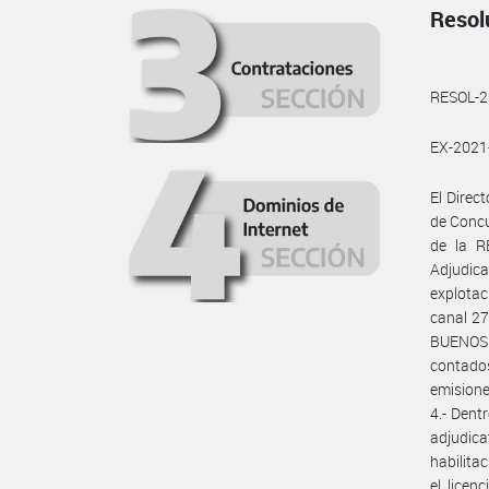
Resol
RESOL-
EX-202
El Direc
de Concu
de la R
Adjudica
explotac
canal 27
BUENOS A
contado
emisione
4.- Dent
adjudica
habilitac
el lice