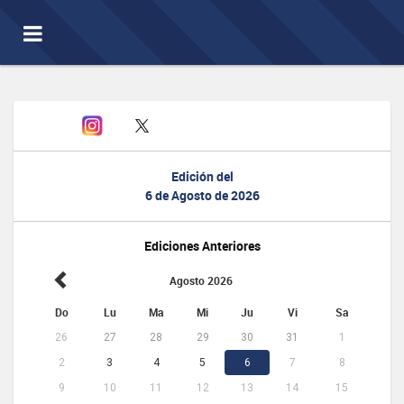
Toggle
navigation
Edición del
6 de Agosto de 2026
Ediciones Anteriores
Agosto 2026
Do
Lu
Ma
Mi
Ju
Vi
Sa
26
27
28
29
30
31
1
2
3
4
5
6
7
8
9
10
11
12
13
14
15