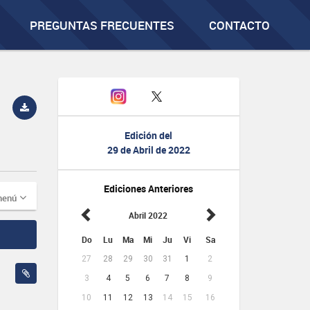
PREGUNTAS FRECUENTES
CONTACTO
Edición del
29 de Abril de 2022
Ediciones Anteriores
menú
Abril 2022
Do
Lu
Ma
Mi
Ju
Vi
Sa
27
28
29
30
31
1
2
3
4
5
6
7
8
9
10
11
12
13
14
15
16