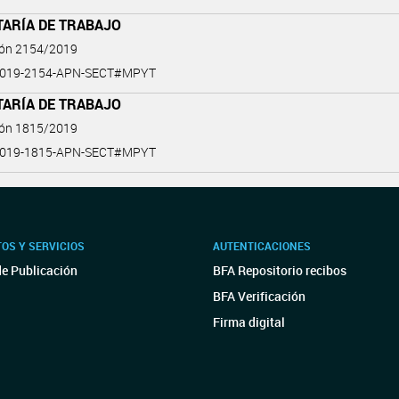
TARÍA DE TRABAJO
ión 2154/2019
2019-2154-APN-SECT#MPYT
TARÍA DE TRABAJO
ión 1815/2019
2019-1815-APN-SECT#MPYT
OS Y SERVICIOS
AUTENTICACIONES
de Publicación
BFA Repositorio recibos
BFA Verificación
Firma digital