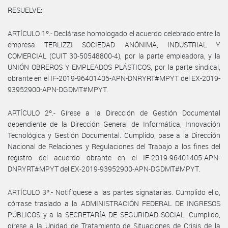
RESUELVE:
ARTÍCULO 1º.- Declárase homologado el acuerdo celebrado entre la
empresa TERLIZZI SOCIEDAD ANÓNIMA, INDUSTRIAL Y
COMERCIAL (CUIT 30-50548800-4), por la parte empleadora, y la
UNIÓN OBREROS Y EMPLEADOS PLÁSTICOS, por la parte sindical,
obrante en el IF-2019-96401405-APN-DNRYRT#MPYT del EX-2019-
93952900-APN-DGDMT#MPYT.
ARTÍCULO 2º.- Gírese a la Dirección de Gestión Documental
dependiente de la Dirección General de Informática, Innovación
Tecnológica y Gestión Documental. Cumplido, pase a la Dirección
Nacional de Relaciones y Regulaciones del Trabajo a los fines del
registro del acuerdo obrante en el IF-2019-96401405-APN-
DNRYRT#MPYT del EX-2019-93952900-APN-DGDMT#MPYT.
ARTÍCULO 3º.- Notifíquese a las partes signatarias. Cumplido ello,
córrase traslado a la ADMINISTRACIÓN FEDERAL DE INGRESOS
PÚBLICOS y a la SECRETARÍA DE SEGURIDAD SOCIAL. Cumplido,
gírese a la Unidad de Tratamiento de Situaciones de Crisis de la