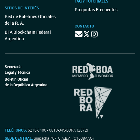
FAQ Y TUTORIALES
SITIOS DE INTERÉS
Preguntas Frecuentes
Red de Boletines Oficiales
de la R. A.
CONTACTO
BFA Blockchain Federal
Argentina
Secretaría
Legal y Técnica
Boletín Oficial
de la República Argentina
TELÉFONOS:
5218-8400 - 0810-345-BORA (2672)
SEDE CENTRAL:
Suipacha 767, C.A.B.A. (C1008AAO)