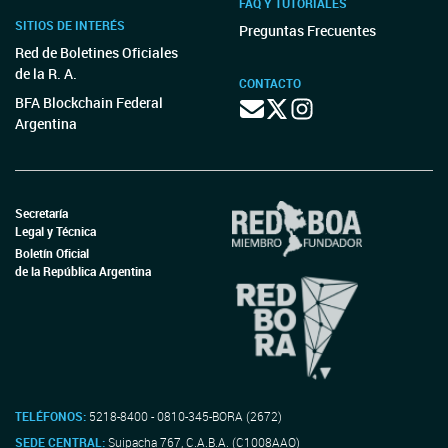
FAQ Y TUTORIALES
SITIOS DE INTERÉS
Preguntas Frecuentes
Red de Boletines Oficiales
de la R. A.
CONTACTO
BFA Blockchain Federal
Argentina
Secretaría
Legal y Técnica
Boletín Oficial
de la República Argentina
TELÉFONOS:
5218-8400 - 0810-345-BORA (2672)
SEDE CENTRAL:
Suipacha 767, C.A.B.A. (C1008AAO)