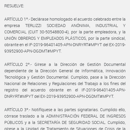
RESUELVE:
ARTÍCULO 1º.- Declárase homologado el acuerdo celebrado entre la
empresa TERLIZZI SOCIEDAD ANÓNIMA, INDUSTRIAL Y
COMERCIAL (CUIT 30-50548800-4), por la parte empleadora, y la
UNIÓN OBREROS Y EMPLEADOS PLÁSTICOS, por la parte sindical,
obrante en el IF-2019-96401405-APN-DNRYRT#MPYT del EX-2019-
93952900-APN-DGDMT#MPYT.
ARTÍCULO 2º.- Gírese a la Dirección de Gestión Documental
dependiente de la Dirección General de Informática, Innovación
Tecnológica y Gestión Documental. Cumplido, pase a la Dirección
Nacional de Relaciones y Regulaciones del Trabajo a los fines del
registro del acuerdo obrante en el IF-2019-96401405-APN-
DNRYRT#MPYT del EX-2019-93952900-APN-DGDMT#MPYT.
ARTÍCULO 3º.- Notifíquese a las partes signatarias. Cumplido ello,
córrase traslado a la ADMINISTRACIÓN FEDERAL DE INGRESOS
PÚBLICOS y a la SECRETARÍA DE SEGURIDAD SOCIAL. Cumplido,
gírese a la Unidad de Tratamiento de Situaciones de Crisis de la