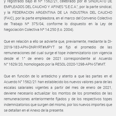
y registrado bajo el Nº 1562/21, celebrado por el SINDICATO DE
EMPLEADOS DEL CAUCHO Y AFINES “S.E.C.A.”, por la parte sindical,
y la FEDERACION ARGENTINA DE LA INDUSTRIA DEL CAUCHO
(FAIC), por la parte empleadora, en el marco del Convenio Colectivo
de Trabajo Nº 375/04, conforme lo dispuesto en la Ley de
Negociación Colectiva Nº 14.250 (t.o. 2004).
Que en relación a ello se advierte que, previamente, mediante la DI-
2019-183-APN-DNRYRT#MPYT se fijó el promedio de las
remuneraciones del cual surge el tope indemnizatorio con vigencia
desde el 1° de enero de 2021 correspondiente al Acuerdo
N° 1629/20, homologado por la RESOL-2020-1298-APN-ST#MT.
Que en función de lo antedicho y atento a que las partes en el
Acuerdo N° 1562/21 han establecido los nuevos valores para de las
escalas salariales vigentes a partir del mes de enero de 2021,
deviene necesario actualizar los montos de los promedios de las
remuneraciones anteriormente fijados y de los respectivos topes
indemnizatorios que surgen del mismo, por los nuevos importes que
se detallan en el Anexo de la presente.