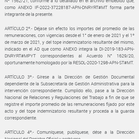
Nº 1562/21, conforme a lo detallado en el archivo embebido que,
como ANEXO IF-2022-37228187-APN-DNRYRT#MT forma parte
integrante de la presente.
ARTÍCULO 2º.- Déjase sin efecto los importes del promedio de las
remuneraciones, con vigencias desde el 1° de enero de 2021 y el 1º
de marzo de 2021, y del tope indemnizatorio resultante del mismo,
indicado en el AD que como ANEXO integra la DI-2019-183-APN-
DNRYRT#MPYT correspondientes al Acuerdo N° 1629/20,
oportunamente homologado por la RESOL-2020-1298-APN-ST#MT.
ARTÍCULO 3º.- Gírese a la Dirección de Gestión Documental
dependiente de la Subsecretaría de Gestión Administrativa para la
intervención correspondiente. Cumplido ello, pase a la Dirección
Nacional de Relaciones y Regulaciones del Trabajo a fin de que se
registre el importe promedio de las remuneraciones fijado por este
acto y del tope indemnizatorio resultante y proceda a la guarda
correspondiente.
ARTÍCULO 4º.- Comuníquese, publíquese, dése a la Dirección
Nacional del Registro Oficial y archívese.