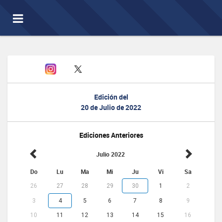
Toggle
navigation
Edición del
20 de Julio de 2022
Ediciones Anteriores
Julio 2022
Do
Lu
Ma
Mi
Ju
Vi
Sa
26
27
28
29
30
1
2
3
4
5
6
7
8
9
10
11
12
13
14
15
16