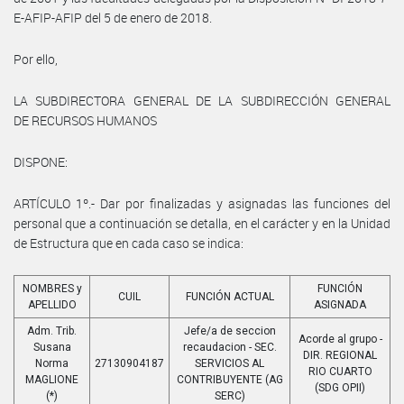
E-AFIP-AFIP del 5 de enero de 2018.
Por ello,
LA SUBDIRECTORA GENERAL DE LA SUBDIRECCIÓN GENERAL
DE RECURSOS HUMANOS
DISPONE:
ARTÍCULO 1º.- Dar por finalizadas y asignadas las funciones del
personal que a continuación se detalla, en el carácter y en la Unidad
de Estructura que en cada caso se indica:
NOMBRES y
FUNCIÓN
CUIL
FUNCIÓN ACTUAL
APELLIDO
ASIGNADA
Adm. Trib.
Jefe/a de seccion
Acorde al grupo -
Susana
recaudacion - SEC.
DIR. REGIONAL
Norma
27130904187
SERVICIOS AL
RIO CUARTO
MAGLIONE
CONTRIBUYENTE (AG
(SDG OPII)
(*)
SERC)