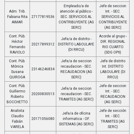
Empleado/a de
Jefe de seccion
Adm. Trib.
atención al público -
Int. - SEC.
Fabiana Rita
27177819536
SEC. SERVICIOS AL
SERVICIOS AL
AIMAR
CONTRIBUYENTE (AG
CONTRIBUYENTE
SERC)
(AG SERC)
Cont. Púb.
Acorde al grupo -
Jefe/a de distrito -
Héctor
DIR. REGIONAL
20217899312
DISTRITO LABOULAYE
Fernando
RIO CUARTO
(DI RRCU)
RAVIOLO
(SDG OPII)
Cont. Púb.
Jefe/a de seccion
Jefe de distrito
Mónica
recaudacion - SEC.
Int. DISTRITO
23146246834
Susana
RECAUDACION (AG
LABOULAYE (DI
QUIROGA
SERC)
RRCU)
Cont. Púb.
Jefe de seccion
Jefe/a de seccion
Guillermo
Int. - SEC.
20200830513
recaudacion - SEC.
Roberto
RECAUDACION
TRAMITES (AG SERC)
BOCCHETTO
(AG SERC)
Analista
Jefe de sección
Jefe/a de oficina
Claudio
Int. - SEC.
20171056080
informatica - OF.
Fabián
TRAMITES (AG
SISTEMAS (AG SERC)
VARELA
SERC)