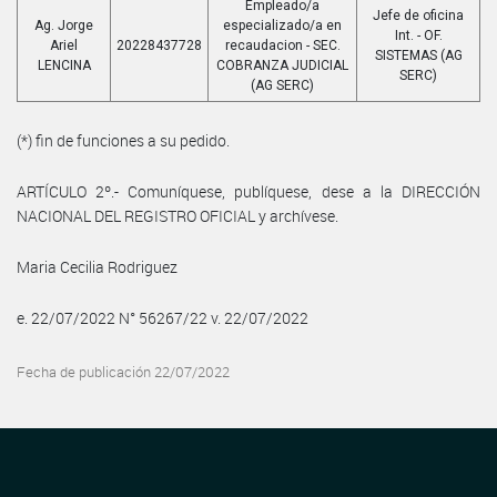
Empleado/a
Jefe de oficina
Ag. Jorge
especializado/a en
Int. - OF.
Ariel
20228437728
recaudacion - SEC.
SISTEMAS (AG
LENCINA
COBRANZA JUDICIAL
SERC)
(AG SERC)
(*) fin de funciones a su pedido.
ARTÍCULO 2º.- Comuníquese, publíquese, dese a la DIRECCIÓN
NACIONAL DEL REGISTRO OFICIAL y archívese.
Maria Cecilia Rodriguez
e. 22/07/2022 N° 56267/22 v. 22/07/2022
Fecha de publicación 22/07/2022