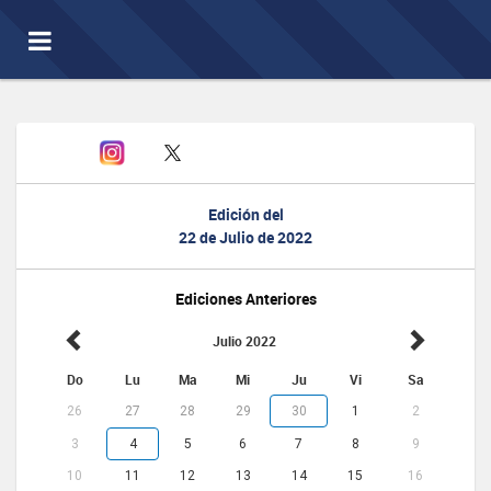
Toggle
navigation
Edición del
22 de Julio de 2022
Ediciones Anteriores
Julio 2022
Do
Lu
Ma
Mi
Ju
Vi
Sa
26
27
28
29
30
1
2
3
4
5
6
7
8
9
10
11
12
13
14
15
16