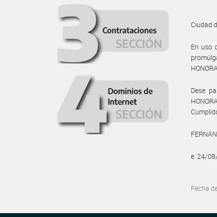
Ciudad 
En uso d
promúlg
HONORAB
Dese par
HONORA
Cumplido
FERNÁNDE
e. 24/0
Fecha d