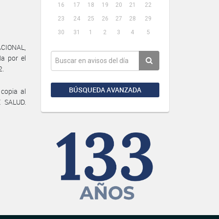
16
17
18
19
20
21
22
23
24
25
26
27
28
29
30
31
1
2
3
4
5
ACIONAL,
a por el
2.
BÚSQUEDA AVANZADA
 copia al
 SALUD.