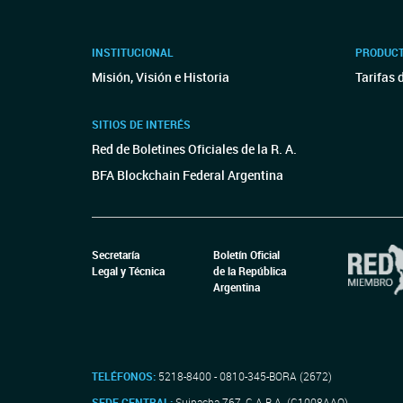
INSTITUCIONAL
PRODUCT
Misión, Visión e Historia
Tarifas 
SITIOS DE INTERÉS
Red de Boletines Oficiales de la R. A.
BFA Blockchain Federal Argentina
Secretaría
Boletín Oficial
Legal y Técnica
de la República
Argentina
TELÉFONOS:
5218-8400 - 0810-345-BORA (2672)
SEDE CENTRAL:
Suipacha 767, C.A.B.A. (C1008AAO)